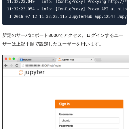
11:32:23.049 - info: [ConfigProxy] Proxying http://*:
11:32:23.054 - info: [ConfigProxy] Proxy API at http:
所定のサーバにポート8000でアクセス。ログインするユー
ザーは上記手順で設定したユーザーを用います。