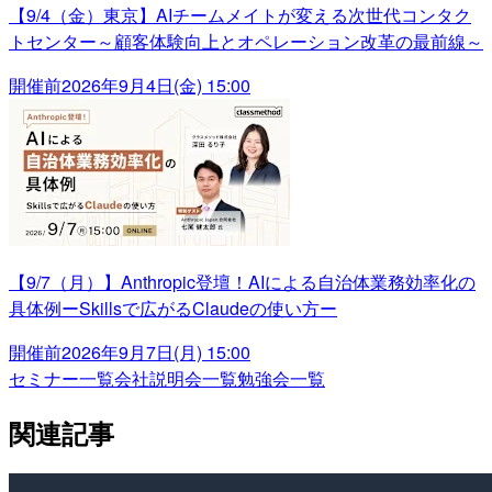
【9/4（金）東京】AIチームメイトが変える次世代コンタク
トセンター～顧客体験向上とオペレーション改革の最前線～
開催前
2026年9月4日(金) 15:00
【9/7（月）】Anthropic登壇！AIによる自治体業務効率化の
具体例ーSkillsで広がるClaudeの使い方ー
開催前
2026年9月7日(月) 15:00
セミナー一覧
会社説明会一覧
勉強会一覧
関連記事