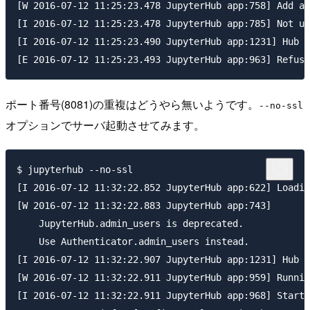
[W 2016-07-12 11:25:23.478 JupyterHub app:758] Add an
[I 2016-07-12 11:25:23.478 JupyterHub app:785] Not us
[I 2016-07-12 11:25:23.490 JupyterHub app:1231] Hub A
ポート番号(8081)の重複はどうやら無いようです。
--no-ssl
オプションでサーバ起動させてみます。
$ jupyterhub --no-ssl

[I 2016-07-12 11:32:22.852 JupyterHub app:622] Loadin
[W 2016-07-12 11:32:22.883 JupyterHub app:743] 

    JupyterHub.admin_users is deprecated.

    Use Authenticator.admin_users instead.

[I 2016-07-12 11:32:22.907 JupyterHub app:1231] Hub A
[W 2016-07-12 11:32:22.911 JupyterHub app:959] Runnin
[I 2016-07-12 11:32:22.911 JupyterHub app:968] Starti