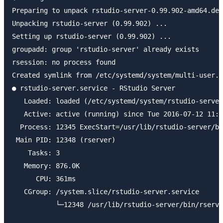
Preparing to unpack rstudio-server-0.99.902-amd64.deb
Unpacking rstudio-server (0.99.902) ...

Setting up rstudio-server (0.99.902) ...

groupadd: group 'rstudio-server' already exists

rsession: no process found

Created symlink from /etc/systemd/system/multi-user.t
● rstudio-server.service - RStudio Server

   Loaded: loaded (/etc/systemd/system/rstudio-server
   Active: active (running) since Tue 2016-07-12 11:0
  Process: 12345 ExecStart=/usr/lib/rstudio-server/bi
 Main PID: 12348 (rserver)

    Tasks: 3

   Memory: 876.0K

      CPU: 361ms

   CGroup: /system.slice/rstudio-server.service

           └─12348 /usr/lib/rstudio-server/bin/rserve