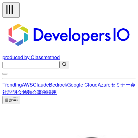
produced by Classmethod
Trending
AWS
Claude
Bedrock
Google Cloud
Azure
セミナー
会
社説明会
勉強会
事例
採用
目次