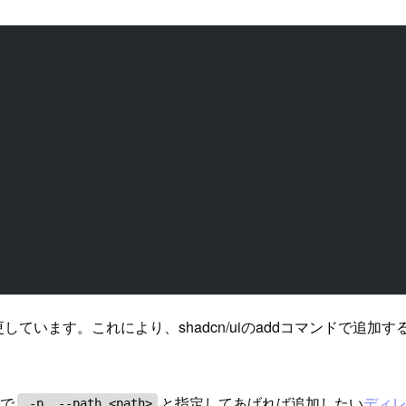
更しています。これにより、shadcn/uiのaddコマンドで
ンで
と指定してあげれば追加したい
ディ
-p, --path <path>