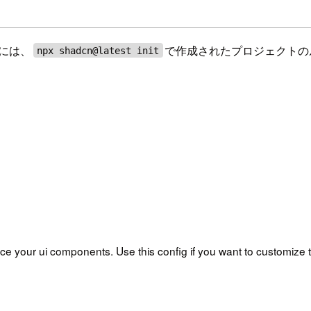
るには、
で作成されたプロジェクトの
npx shadcn@latest init
ace your ui components. Use this config if you want to customize t