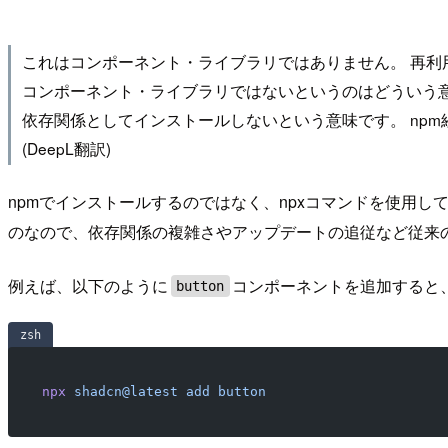
これはコンポーネント・ライブラリではありません。 再
コンポーネント・ライブラリではないというのはどういう
依存関係としてインストールしないという意味です。 np
(DeepL翻訳)
npmでインストールするのではなく、npxコマンドを使用し
のなので、依存関係の複雑さやアップデートの追従など従来
例えば、以下のように
コンポーネントを追加すると
button
zsh
npx
 shadcn@latest
 add
 button