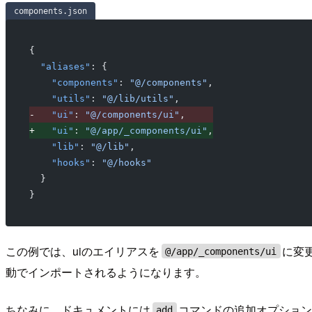
components.json
{
 "aliases"
: {
   "components"
: 
"@/components"
,
   "utils"
: 
"@/lib/utils"
,
-
   "ui"
: 
"@/components/ui"
,
+
   "ui"
: 
"@/app/_components/ui"
,
   "lib"
: 
"@/lib"
,
   "hooks"
: 
"@/hooks"
 }
}
この例では、uiのエイリアスを
に変
@/app/_components/ui
動でインポートされるようになります。
ちなみに、ドキュメントには
コマンドの追加オプショ
add