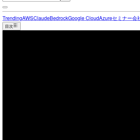
Trending
AWS
Claude
Bedrock
Google Cloud
Azure
セミナー
会
目次