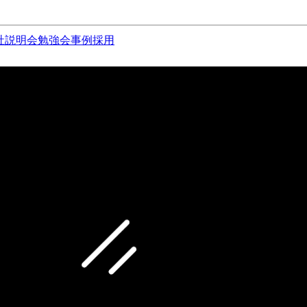
社説明会
勉強会
事例
採用