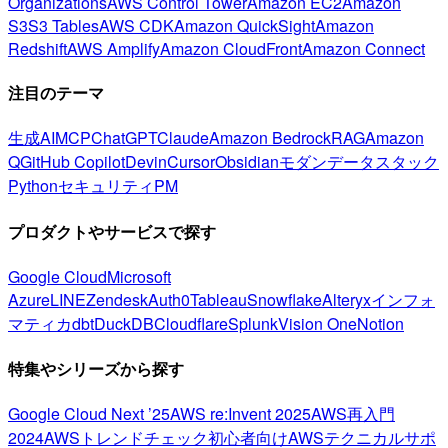
Organizations
AWS Control Tower
Amazon EC2
Amazon
S3
S3 Tables
AWS CDK
Amazon QuickSight
Amazon
Redshift
AWS Amplify
Amazon CloudFront
Amazon Connect
注目のテーマ
生成AI
MCP
ChatGPT
Claude
Amazon Bedrock
RAG
Amazon
Q
GitHub Copilot
Devin
Cursor
Obsidian
モダンデータスタック
Python
セキュリティ
PM
プロダクトやサービスで探す
Google Cloud
Microsoft
Azure
LINE
Zendesk
Auth0
Tableau
Snowflake
Alteryx
インフォ
マティカ
dbt
DuckDB
Cloudflare
Splunk
Vision One
Notion
特集やシリーズから探す
Google Cloud Next ’25
AWS re:Invent 2025
AWS再入門
2024
AWSトレンドチェック
初心者向け
AWSテクニカルサポ