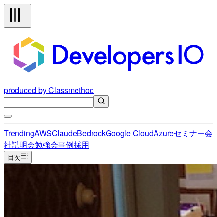
produced by Classmethod
Trending
AWS
Claude
Bedrock
Google Cloud
Azure
セミナー
会
社説明会
勉強会
事例
採用
目次