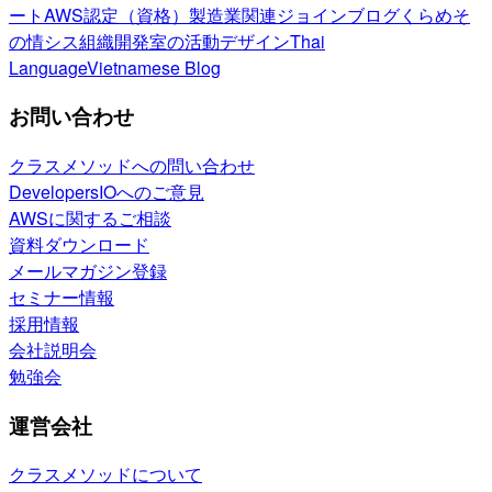
ート
AWS認定（資格）
製造業関連
ジョインブログ
くらめそ
の情シス
組織開発室の活動
デザイン
Thai
Language
Vietnamese Blog
お問い合わせ
クラスメソッドへの問い合わせ
DevelopersIOへのご意見
AWSに関するご相談
資料ダウンロード
メールマガジン登録
セミナー情報
採用情報
会社説明会
勉強会
運営会社
クラスメソッドについて