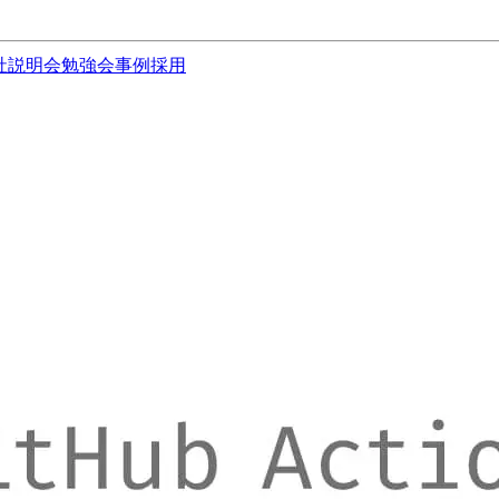
社説明会
勉強会
事例
採用