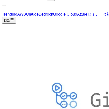
Trending
AWS
Claude
Bedrock
Google Cloud
Azure
セミナー
会
目次