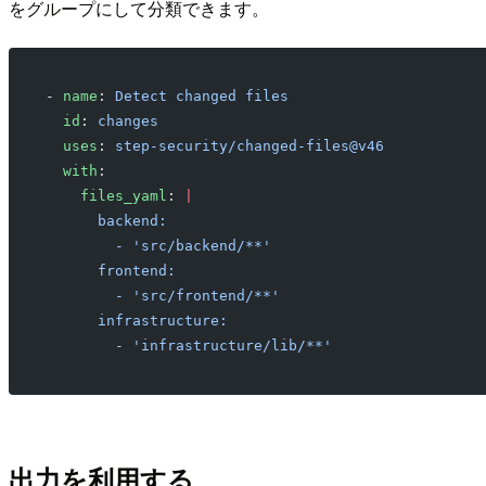
をグループにして分類できます。
- 
name
: 
Detect changed files
  id
: 
changes
  uses
: 
step-security/changed-files@v46
  with
:
    files_yaml
: 
|
      backend:
        - 'src/backend/**'
      frontend:
        - 'src/frontend/**'
      infrastructure:
        - 'infrastructure/lib/**'
出力を利用する