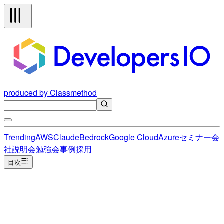
produced by Classmethod
Trending
AWS
Claude
Bedrock
Google Cloud
Azure
セミナー
会
社説明会
勉強会
事例
採用
目次