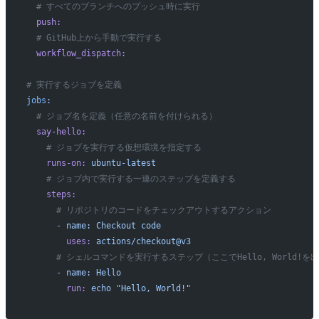
  # すべてのブランチへのプッシュ時に実行
  push:
  # GitHub上から手動で実行する
  workflow_dispatch:
# 実行するジョブを定義
jobs
:
  # ジョブ名を定義（任意の名前を付けられる）
  say-hello:
    # ジョブを実行する仮想環境を指定する
    runs-on:
 ubuntu-latest
    # ジョブ内で実行する一連のステップを定義する
    steps:
      # リポジトリのコードをチェックアウトするアクション
      -
 name:
 Checkout
 code
        uses:
 actions/checkout@v3
      # シェルコマンドを実行するステップ（ここでHello, World!を
      -
 name:
 Hello
        run:
 echo
 "Hello, World!"