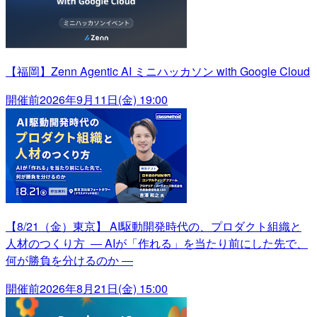
【福岡】Zenn Agentic AI ミニハッカソン with Google Cloud
開催前
2026年9月11日(金) 19:00
【8/21（金）東京】 AI駆動開発時代の、プロダクト組織と
人材のつくり方 ― AIが「作れる」を当たり前にした先で、
何が勝負を分けるのか ―
開催前
2026年8月21日(金) 15:00