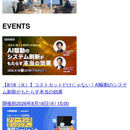
EVENTS
【8/18（火）】コストカットだけじゃない！AI駆動のシステ
ム刷新がもたらす本当の効果
開催前
2026年8月18日(火) 15:00