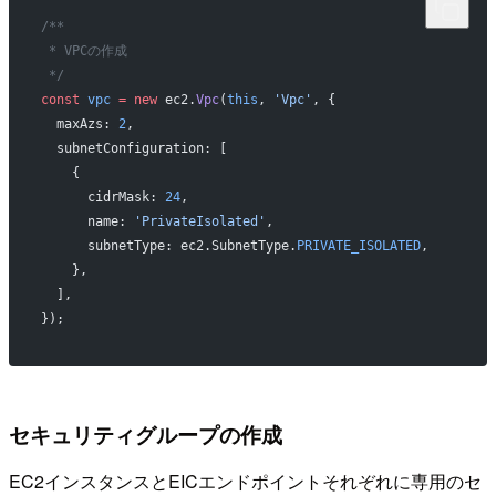
/**
 * VPCの作成
 */
const
 vpc
 =
 new
 ec2.
Vpc
(
this
, 
'Vpc'
, {
  maxAzs: 
2
,
  subnetConfiguration: [
    {
      cidrMask: 
24
,
      name: 
'PrivateIsolated'
,
      subnetType: ec2.SubnetType.
PRIVATE_ISOLATED
,
    },
  ],
});
セキュリティグループの作成
EC2インスタンスとEICエンドポイントそれぞれに専用のセ