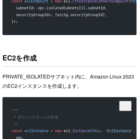
const
 eicEndpoint
 =
 new
 ec2.
CfnInstanceConnectEndpoint
(
thi
  subnetId: vpc.isolatedSubnets[
0
].subnetId,
  securityGroupIds: [eicSg.securityGroupId],
});
EC2を作成
PRIVATE_ISOLATEDサブネット内に、Amazon Linux 2023
のEC2インスタンスを作成します。
/**
 * EC2インスタンスの作成
 */
const
 ec2Instance
 =
 new
 ec2.
Instance
(
this
, 
'Ec2Instance'
, 
  vpc,