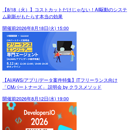
【8/18（火）】コストカットだけじゃない！AI駆動のシステ
ム刷新がもたらす本当の効果
開催前
2026年8月18日(火) 15:00
【AI/AWS/アプリ/データ案件特集】ITフリーランス向け
「CMパートナーズ」 説明会 by クラスメソッド
開催前
2026年8月12日(水) 19:00