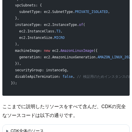
  vpcSubnets: {
    subnetType: ec2.SubnetType.
PRIVATE_ISOLATED
,
  },
  instanceType: ec2.InstanceType.
of
(
    ec2.InstanceClass.
T3
,
    ec2.InstanceSize.
MICRO
  ),
  machineImage: 
new
 ec2.
AmazonLinuxImage
({
    generation: ec2.AmazonLinuxGeneration.
AMAZON_LINUX_202
  }),
  securityGroup: instanceSg,
  disableApiTermination: 
false
, 
// 検証用のためインスタンスの
});
ここまでに説明したリソースをすべて含んだ、CDKの完全
なソースコードは以下の通りです。
CDK全体のソース