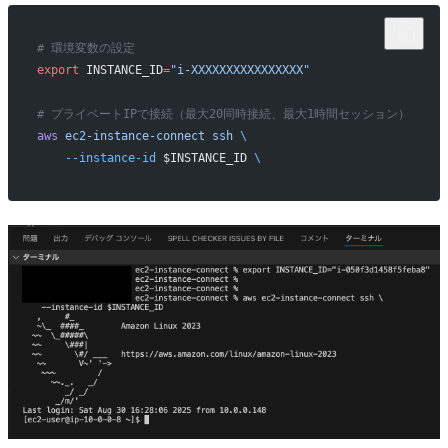
# 環境変数の設定
export
 INSTANCE_ID
=
"i-XXXXXXXXXXXXXXXX"
# プライベートIPで接続（最大20同時接続、最大1時間セッション）
aws
 ec2-instance-connect
 ssh
 \
    --instance-id
 $INSTANCE_ID 
\