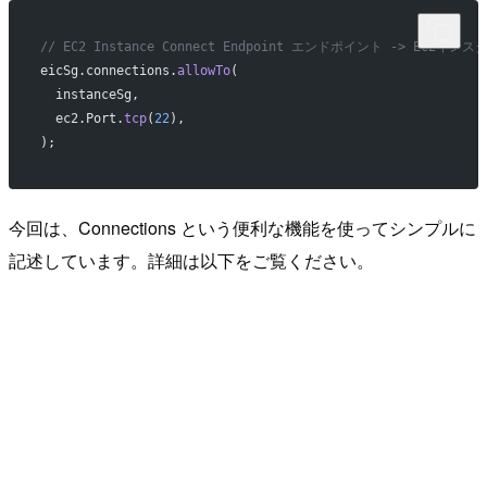
// EC2 Instance Connect Endpoint エンドポイント -> EC2
eicSg.connections.
allowTo
(
  instanceSg,
  ec2.Port.
tcp
(
22
),
);
今回は、Connections という便利な機能を使ってシンプルに
記述しています。詳細は以下をご覧ください。