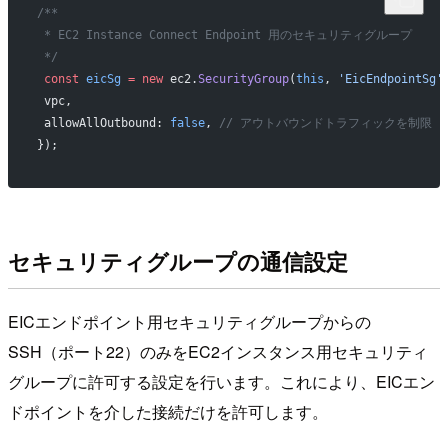
/**
 * EC2 Instance Connect Endpoint 用のセキュリティグループ
 */
 const
 eicSg
 =
 new
 ec2.
SecurityGroup
(
this
, 
'EicEndpointSg'
 vpc,
 allowAllOutbound: 
false
, 
// アウトバウンドトラフィックを制限
});
セキュリティグループの通信設定
EICエンドポイント用セキュリティグループからの
SSH（ポート22）のみをEC2インスタンス用セキュリティ
グループに許可する設定を行います。これにより、EICエン
ドポイントを介した接続だけを許可します。