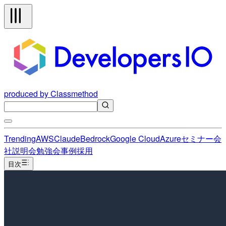
produced by Classmethod
Trending
AWS
Claude
Bedrock
Google Cloud
Azure
セミナー
会
社説明会
勉強会
事例
採用
目次