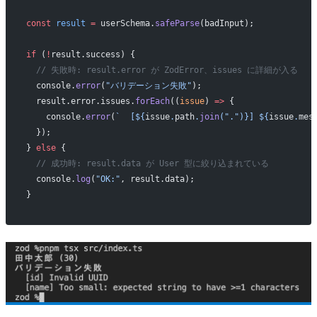
const
 result
 =
 userSchema.
safeParse
(badInput);
if
 (
!
result.success) {
  // 失敗時: result.error が ZodError、issues に詳細が入る
  console.
error
(
"バリデーション失敗"
);
  result.error.issues.
forEach
((
issue
) 
=>
 {
    console.
error
(
`  [${
issue
.
path
.
join
(
"."
)
}] ${
issue
.
mes
  });
} 
else
 {
  // 成功時: result.data が User 型に絞り込まれている
  console.
log
(
"OK:"
, result.data);
}