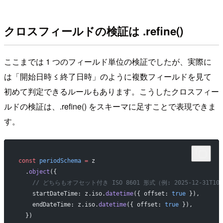
クロスフィールドの検証は .refine()
ここまでは 1 つのフィールド単位の検証でしたが、実際に
は「開始日時 ≤ 終了日時」のように複数フィールドを見て
初めて判定できるルールもあります。こうしたクロスフィー
ルドの検証は、.refine() をスキーマに足すことで表現できま
す。
const
 periodSchema
 =
 z
  .
object
({
    // どちらもオフセット付き ISO 8601 形式（例: 2025-12-31T10:0
    startDateTime: z.iso.
datetime
({ offset: 
true
 }),
    endDateTime: z.iso.
datetime
({ offset: 
true
 }),
  })