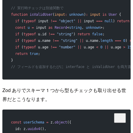
// 実行時チェックは別途関数で
function
 isValidUser
(
input
:
 unknown
)
:
 input
 is
 User
 {
  if
 (
typeof
 input 
!==
 "object"
 ||
 input 
===
 null
) 
return
 
  const
 u
 =
 input 
as
 Record
<
string
, 
unknown
>;
  if
 (
typeof
 u.id 
!==
 "string"
) 
return
 false
;
  if
 (
typeof
 u.name 
!==
 "string"
 ||
 u.name.
length
 ===
 0
) 
r
  if
 (
typeof
 u.age 
!==
 "number"
 ||
 u.age 
<
 0
 ||
 u.age 
>
 15
  return
 true
;
}
// フィールドを追加するたびに interface と isValidUser を両
Zod ありでスキーマ 1 つから型もチェックも取り出せる世
界だとこうなります。
const
 userSchema
 =
 z.
object
({
  id: z.
uuidv4
(),