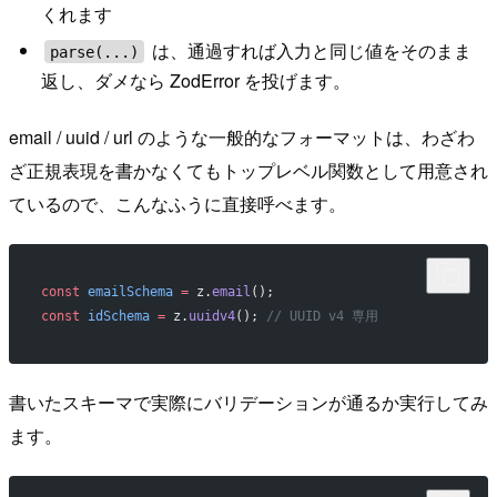
くれます
は、通過すれば入力と同じ値をそのまま
parse(...)
返し、ダメなら ZodError を投げます。
email / uuid / url のような一般的なフォーマットは、わざわ
ざ正規表現を書かなくてもトップレベル関数として用意され
ているので、こんなふうに直接呼べます。
const
 emailSchema
 =
 z.
email
();
const
 idSchema
 =
 z.
uuidv4
(); 
// UUID v4 専用
書いたスキーマで実際にバリデーションが通るか実行してみ
ます。