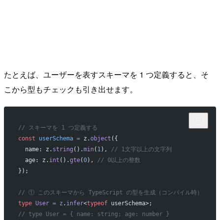
たとえば、ユーザーを表すスキーマを 1 つ定義すると、そ
こから型もチェックも引き出せます。
// スキーマを 1 つ定義する
const
 userSchema
 =
 z.
object
({
  name: z.
string
().
min
(
1
), 
// 1文字以上の文字列
  age: z.
int
().
gte
(
0
), 
// 0以上の整数
});
// ① このスキーマから TypeScript の型を生成（コンパイル時）
type
 User
 =
 z
.
infer
<
typeof
 userSchema>;
// type User = { name: string; age: number }