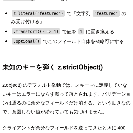
で「文字列
の
z.literal("featured")
"featured"
み受け付ける」
で値を
に置き換える
.transform(() => 1)
1
でこのフィールド自体を省略可にする
.optional()
未知のキーを弾く z.strictObject()
z.object() のデフォルト挙動では、スキーマに定義していな
いキーはエラーにならず黙って落とされます。バリデーショ
ンは通るのに余分なフィールドだけ消える、という動きなの
で、意図しない値が紛れていても気づけません。
クライアントが余分なフィールドを送ってきたときに 400