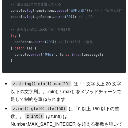
// 通る値はそのまま返ってくる
console.
log
(nameSchema.
parse
(
"田中太郎"
)); 
// → "田中太郎"
console.
log
(ageSchema.
parse
(
30
)); 
// → 30
// 通らない値は ZodError を投げる
try
 {
  ageSchema.
parse
(
200
); 
// lte(150) に違反
} 
catch
 (e) {
  console.
error
(
"失敗:"
, (e 
as
 Error
).message);
}
は「1 文字以上 20 文字
z.string().min(1).max(20)
以下の文字列」。.min() / .max() をメソッドチェーンで
足して制約を重ねられます
は「0 以上 150 以下の整
z.int().gte(0).lte(150)
数」。
はz.int() は
z.int()
Number.MAX_SAFE_INTEGER を超える整数も弾いて