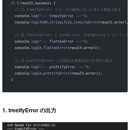
if
 (
!
result.success) {
  // ① treeifyError: スキーマの構造に沿ったネスト構造で返る
  console.
log
(
"--- treeifyError ---"
);
  console.
log
(
JSON
.
stringify
(z.
treeifyError
(result.error),
  // ② flattenError: { formErrors, fieldErrors } のフ
  console.
log
(
"--- flattenError ---"
);
  console.
log
(z.
flattenError
(result.error));
  // ③ prettifyError: 人が読める整形済みの文字列で返る
  console.
log
(
"--- prettifyError ---"
);
  console.
log
(z.
prettifyError
(result.error));
}
1. treeifyError の出力