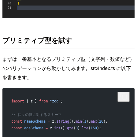
プリミティブ型を試す
まずは一番基本となるプリミティブ型（文字列・数値など）
のバリデーションから動かしてみます。src/index.ts に以下
を書きます。
import
 { z } 
from
 "zod"
;
// 個々の値に対するスキーマ
const
 nameSchema
 =
 z.
string
().
min
(
1
).
max
(
20
);
const
 ageSchema
 =
 z.
int
().
gte
(
0
).
lte
(
150
);