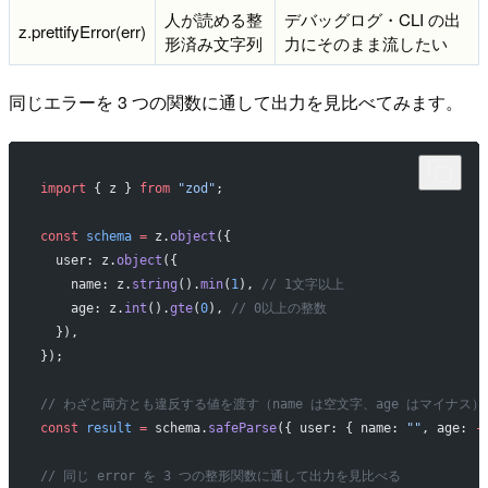
人が読める整
デバッグログ・CLI の出
z.prettifyError(err)
形済み文字列
力にそのまま流したい
同じエラーを 3 つの関数に通して出力を見比べてみます。
import
 { z } 
from
 "zod"
;
const
 schema
 =
 z.
object
({
  user: z.
object
({
    name: z.
string
().
min
(
1
), 
// 1文字以上
    age: z.
int
().
gte
(
0
), 
// 0以上の整数
  }),
});
// わざと両方とも違反する値を渡す（name は空文字、age はマイナス）
const
 result
 =
 schema.
safeParse
({ user: { name: 
""
, age: 
-
// 同じ error を 3 つの整形関数に通して出力を見比べる