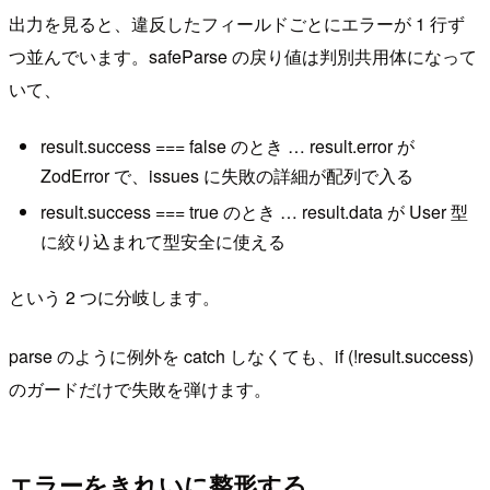
出力を見ると、違反したフィールドごとにエラーが 1 行ず
つ並んでいます。safeParse の戻り値は判別共用体になって
いて、
result.success === false のとき … result.error が
ZodError で、issues に失敗の詳細が配列で入る
result.success === true のとき … result.data が User 型
に絞り込まれて型安全に使える
という 2 つに分岐します。
parse のように例外を catch しなくても、if (!result.success)
のガードだけで失敗を弾けます。
エラーをきれいに整形する