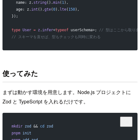
  name: z.
string
().
min
(
1
),
  age: z.
int
().
gte
(
0
).
lte
(
150
),
});
type
 User
 =
 z
.
infer
<
typeof
 userSchema>; 
// 型はここから取り
// スキーマを直せば、型もチェックも同時に変わる
使ってみた
まずは動かす環境を用意します。Node.js プロジェクトに
Zod と TypeScript を入れるだけです。
mkdir
 zod
 && 
cd
 zod
pnpm
 init
pnpm
 add
 zod