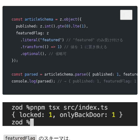
const
 articleSchema
 =
 z.
object
({
  published: z.
int
().
gte
(
0
).
lte
(
1
),
  featuredFlag: z
    .
literal
(
"featured"
) 
// "featured" のみ受け付ける
    .
transform
(() 
=>
 1
) 
// 値を 1 に置き換える
    .
optional
(), 
// 省略可
});
const
 parsed
 =
 articleSchema.
parse
({ published: 
1
, feature
console.
log
(parsed); 
// → { published: 1, featuredFlag: 1 
のスキーマは、
featuredFlag