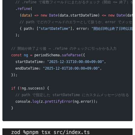
  // .refine で複数フィールドにまたがるチェック（開始 <= 終了）を
  .
refine
(
    (
data
) 
=>
 new
 Date
(data.startDateTime) 
<=
 new
 Date
(dat
    // path でどのフィールドのエラーとして扱うか、error でメッ
    { path: [
"startDateTime"
], error: 
"開始日時は終了日時以前
  );
// 開始が終了より後 → .refine のチェックに引っかかる入力
const
 ng
 =
 periodSchema.
safeParse
({
  startDateTime: 
"2025-12-31T10:00:00+09:00"
,
  endDateTime: 
"2025-12-01T10:00:00+09:00"
,
});
if
 (
!
ng.success) {
  // path で指定した startDateTime にカスタムメッセージが出る
  console.
log
(z.
prettifyError
(ng.error));
}