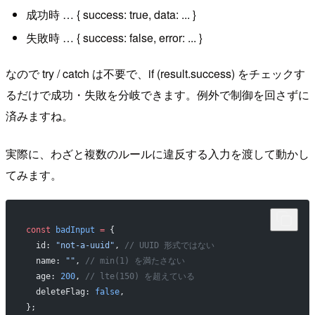
成功時 … { success: true, data: ... }
失敗時 … { success: false, error: ... }
なので try / catch は不要で、if (result.success) をチェックす
るだけで成功・失敗を分岐できます。例外で制御を回さずに
済みますね。
実際に、わざと複数のルールに違反する入力を渡して動かし
てみます。
const
 badInput
 =
 {
  id: 
"not-a-uuid"
, 
// UUID 形式ではない
  name: 
""
, 
// min(1) を満たさない
  age: 
200
, 
// lte(150) を超えている
  deleteFlag: 
false
,
};