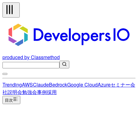
produced by Classmethod
Trending
AWS
Claude
Bedrock
Google Cloud
Azure
セミナー
会
社説明会
勉強会
事例
採用
目次