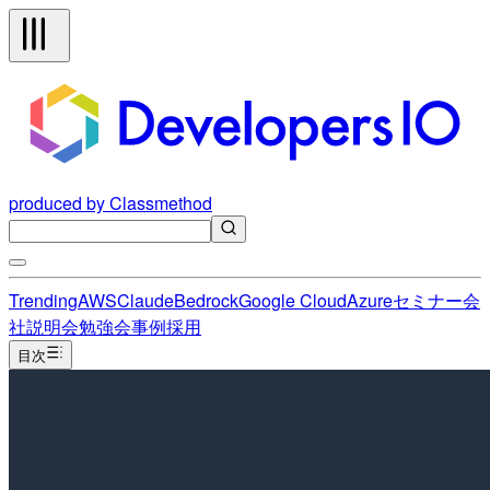
produced by Classmethod
Trending
AWS
Claude
Bedrock
Google Cloud
Azure
セミナー
会
社説明会
勉強会
事例
採用
目次