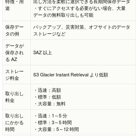
特徴・用
出し方法を柔軟に選択できる長期間保存データ
途
・すぐにアクセスする必要がない場合、大量
データの無料取り出しも可能
保存デー
バックアップ、災害対策、オフサイトのデータ
タの例
ストレージなど
データが
保存され
3AZ 以上
る AZ
ストレー
S3 Glacier Instant Retrieval より低額
ジ料金
・迅速：高額
取り出し
・標準：低額
料金
・大容量：無料
取り出し
・迅速：1～5 分
にかかる
・標準：3～5 時間
時間
・大容量：5～12 時間