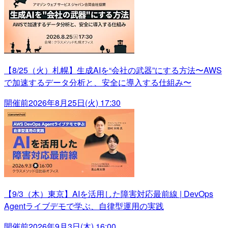
【8/25（火）札幌】生成AIを“会社の武器”にする方法〜AWS
で加速するデータ分析と、安全に導入する仕組み〜
開催前
2026年8月25日(火) 17:30
【9/3（木）東京】AIを活用した障害対応最前線 | DevOps
Agentライブデモで学ぶ、自律型運用の実践
開催前
2026年9月3日(木) 16:00