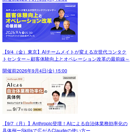
【9/4（金）東京】AIチームメイトが変える次世代コンタク
トセンター～顧客体験向上とオペレーション改革の最前線～
開催前
2026年9月4日(金) 15:00
【9/7（月）】Anthropic登壇！AIによる自治体業務効率化の
具体例ーSkillsで広がるClaudeの使い方ー