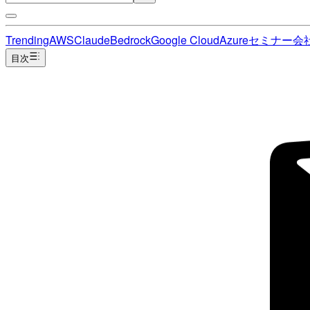
Trending
AWS
Claude
Bedrock
Google Cloud
Azure
セミナー
会
目次