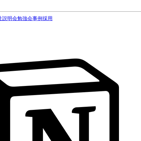
社説明会
勉強会
事例
採用