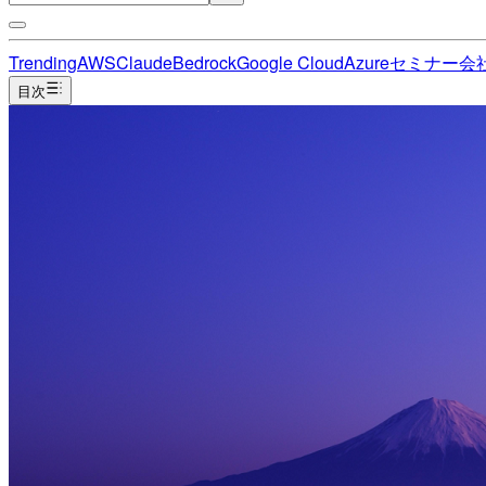
Trending
AWS
Claude
Bedrock
Google Cloud
Azure
セミナー
会
目次