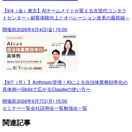
【9/4（金）東京】AIチームメイトが変える次世代コンタク
トセンター～顧客体験向上とオペレーション改革の最前線～
開催前
2026年9月4日(金) 15:00
【9/7（月）】Anthropic登壇！AIによる自治体業務効率化の
具体例ーSkillsで広がるClaudeの使い方ー
開催前
2026年9月7日(月) 15:00
セミナー一覧
会社説明会一覧
勉強会一覧
関連記事