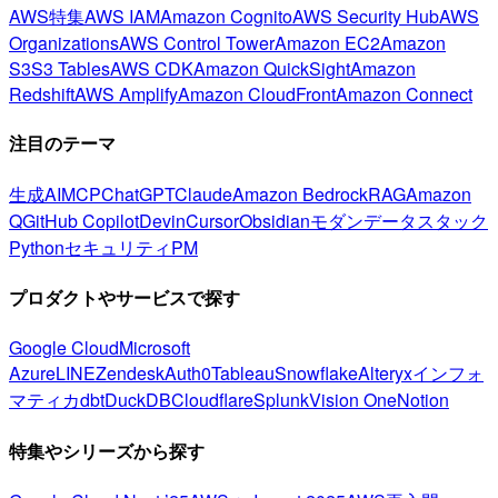
AWS特集
AWS IAM
Amazon Cognito
AWS Security Hub
AWS
Organizations
AWS Control Tower
Amazon EC2
Amazon
S3
S3 Tables
AWS CDK
Amazon QuickSight
Amazon
Redshift
AWS Amplify
Amazon CloudFront
Amazon Connect
注目のテーマ
生成AI
MCP
ChatGPT
Claude
Amazon Bedrock
RAG
Amazon
Q
GitHub Copilot
Devin
Cursor
Obsidian
モダンデータスタック
Python
セキュリティ
PM
プロダクトやサービスで探す
Google Cloud
Microsoft
Azure
LINE
Zendesk
Auth0
Tableau
Snowflake
Alteryx
インフォ
マティカ
dbt
DuckDB
Cloudflare
Splunk
Vision One
Notion
特集やシリーズから探す