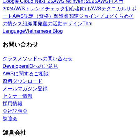
Google Cloud Next ’25
AWS re:Invent 2025
AWS再入門
2024
AWSトレンドチェック
初心者向け
AWSテクニカルサポ
ート
AWS認定（資格）
製造業関連
ジョインブログ
くらめそ
の情シス
組織開発室の活動
デザイン
Thai
Language
Vietnamese Blog
お問い合わせ
クラスメソッドへの問い合わせ
DevelopersIOへのご意見
AWSに関するご相談
資料ダウンロード
メールマガジン登録
セミナー情報
採用情報
会社説明会
勉強会
運営会社