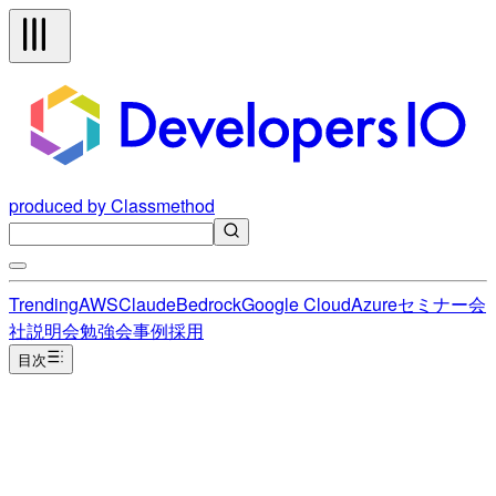
produced by Classmethod
Trending
AWS
Claude
Bedrock
Google Cloud
Azure
セミナー
会
社説明会
勉強会
事例
採用
目次