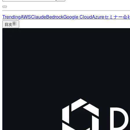
Trending
AWS
Claude
Bedrock
Google Cloud
Azure
セミナー
会
目次