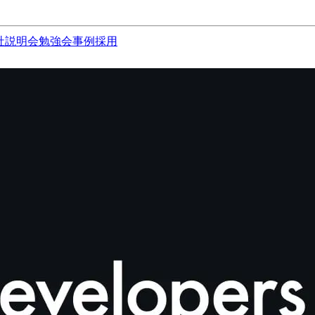
社説明会
勉強会
事例
採用