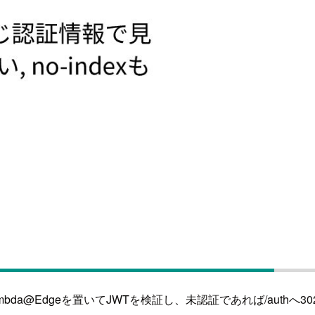
da@Edgeを置いてJWTを検証し、未認証であれば/authへ30