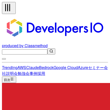
produced by Classmethod
Trending
AWS
Claude
Bedrock
Google Cloud
Azure
セミナー
会
社説明会
勉強会
事例
採用
目次