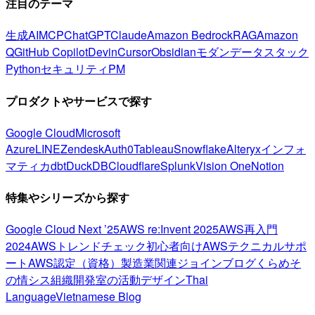
注目のテーマ
生成AI
MCP
ChatGPT
Claude
Amazon Bedrock
RAG
Amazon
Q
GitHub Copilot
Devin
Cursor
Obsidian
モダンデータスタック
Python
セキュリティ
PM
プロダクトやサービスで探す
Google Cloud
Microsoft
Azure
LINE
Zendesk
Auth0
Tableau
Snowflake
Alteryx
インフォ
マティカ
dbt
DuckDB
Cloudflare
Splunk
Vision One
Notion
特集やシリーズから探す
Google Cloud Next ’25
AWS re:Invent 2025
AWS再入門
2024
AWSトレンドチェック
初心者向け
AWSテクニカルサポ
ート
AWS認定（資格）
製造業関連
ジョインブログ
くらめそ
の情シス
組織開発室の活動
デザイン
Thai
Language
Vietnamese Blog