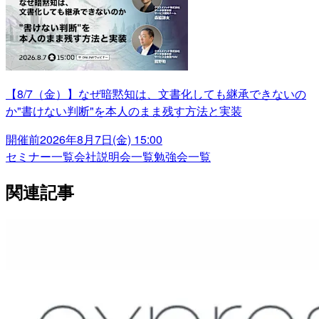
【8/7（金）】なぜ暗黙知は、文書化しても継承できないの
か"書けない判断"を本人のまま残す方法と実装
開催前
2026年8月7日(金) 15:00
セミナー一覧
会社説明会一覧
勉強会一覧
関連記事