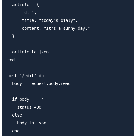
  article = {

      id: 1,

      title: "today's dialy",

      content: "It's a sunny day."

  }

  article.to_json

end

post '/edit' do

  body = request.body.read

  if body == ''

    status 400

  else

    body.to_json

  end
