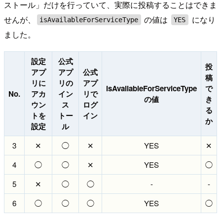
ストール」だけを行っていて、実際に投稿することはできま
せんが、
の値は
になり
isAvailableForServiceType
YES
ました。
設定
公式
投
アプ
アプ
公式
稿
リに
リの
アプ
isAvailableForServiceType
で
No.
アカ
イン
リで
の値
き
ウン
ス
ログ
る
トを
トー
イン
か
設定
ル
3
✕
◯
✕
YES
✕
4
◯
◯
✕
YES
◯
5
✕
◯
◯
-
-
6
◯
◯
◯
YES
◯