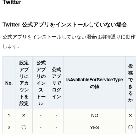
Twitter
Twitter 公式アプリをインストールしていない場合
公式アプリをインストールしていない場合は期待通りに動作
します。
設定
公式
投
アプ
アプ
公式
稿
リに
リの
アプ
isAvailableForServiceType
で
No.
アカ
イン
リで
の値
き
ウン
ス
ログ
る
トを
トー
イン
か
設定
ル
1
✕
-
-
NO
✕
2
◯
-
-
YES
◯