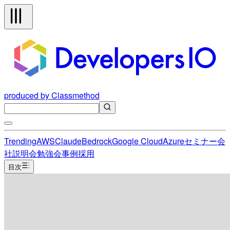
produced by Classmethod
Trending
AWS
Claude
Bedrock
Google Cloud
Azure
セミナー
会
社説明会
勉強会
事例
採用
目次