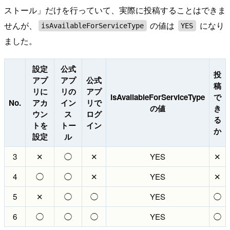
ストール」だけを行っていて、実際に投稿することはできま
せんが、
の値は
になり
isAvailableForServiceType
YES
ました。
設定
公式
投
アプ
アプ
公式
稿
リに
リの
アプ
isAvailableForServiceType
で
No.
アカ
イン
リで
の値
き
ウン
ス
ログ
る
トを
トー
イン
か
設定
ル
3
✕
◯
✕
YES
✕
4
◯
◯
✕
YES
✕
5
✕
◯
◯
YES
◯
6
◯
◯
◯
YES
◯