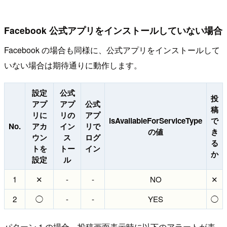
Facebook 公式アプリをインストールしていない場合
Facebook の場合も同様に、公式アプリをインストールして
いない場合は期待通りに動作します。
設定
公式
投
アプ
アプ
公式
稿
リに
リの
アプ
isAvailableForServiceType
で
No.
アカ
イン
リで
の値
き
ウン
ス
ログ
る
トを
トー
イン
か
設定
ル
1
✕
-
-
NO
✕
2
◯
-
-
YES
◯
パターン 1 の場合、投稿画面表示時に以下のアラートが表