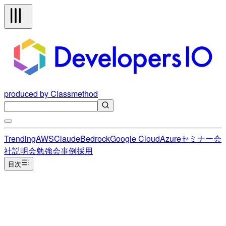
produced by Classmethod
Trending
AWS
Claude
Bedrock
Google Cloud
Azure
セミナー
会
社説明会
勉強会
事例
採用
目次