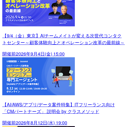
【9/4（金）東京】AIチームメイトが変える次世代コンタク
トセンター～顧客体験向上とオペレーション改革の最前線～
開催前
2026年9月4日(金) 15:00
【AI/AWS/アプリ/データ案件特集】ITフリーランス向け
「CMパートナーズ」 説明会 by クラスメソッド
開催前
2026年8月12日(水) 19:00