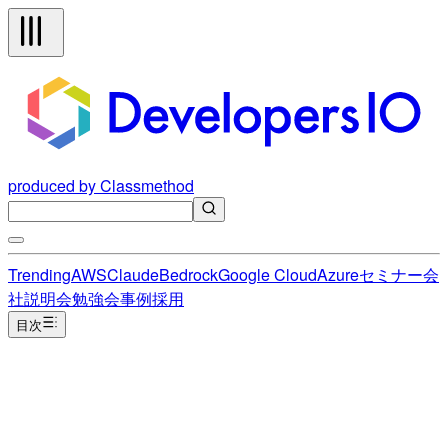
produced by Classmethod
Trending
AWS
Claude
Bedrock
Google Cloud
Azure
セミナー
会
社説明会
勉強会
事例
採用
目次