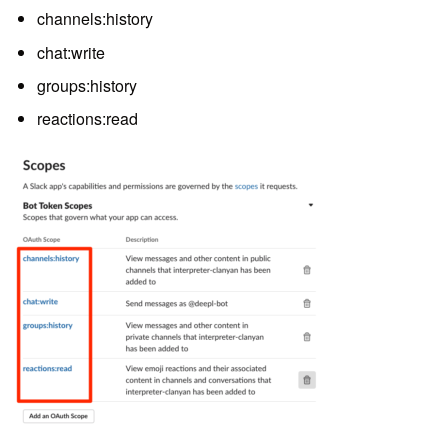
channels:history
chat:write
groups:history
reactions:read