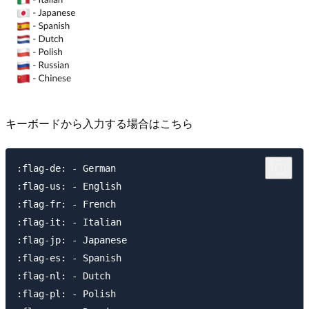
キーボードから入力する場合はこちら
:flag-de: - German

:flag-us: - English

:flag-fr: - French

:flag-it: - Italian

:flag-jp: - Japanese

:flag-es: - Spanish

:flag-nl: - Dutch

:flag-pl: - Polish
