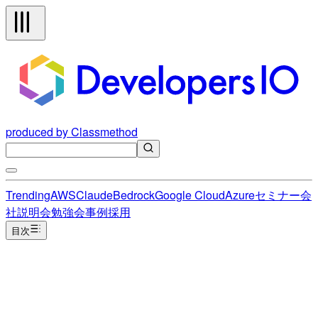
produced by Classmethod
Trending
AWS
Claude
Bedrock
Google Cloud
Azure
セミナー
会
社説明会
勉強会
事例
採用
目次