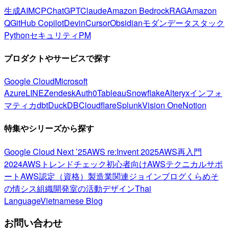
生成AI
MCP
ChatGPT
Claude
Amazon Bedrock
RAG
Amazon
Q
GitHub Copilot
Devin
Cursor
Obsidian
モダンデータスタック
Python
セキュリティ
PM
プロダクトやサービスで探す
Google Cloud
Microsoft
Azure
LINE
Zendesk
Auth0
Tableau
Snowflake
Alteryx
インフォ
マティカ
dbt
DuckDB
Cloudflare
Splunk
Vision One
Notion
特集やシリーズから探す
Google Cloud Next ’25
AWS re:Invent 2025
AWS再入門
2024
AWSトレンドチェック
初心者向け
AWSテクニカルサポ
ート
AWS認定（資格）
製造業関連
ジョインブログ
くらめそ
の情シス
組織開発室の活動
デザイン
Thai
Language
Vietnamese Blog
お問い合わせ