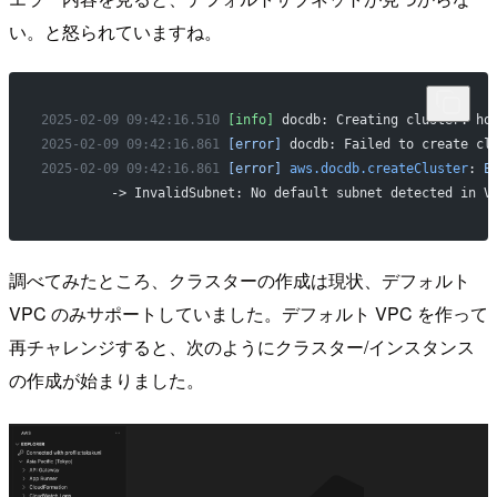
い。と怒られていますね。
2025-02-09
 09:42:16.510
 [info]
 docdb: Creating cluster: ho
2025-02-09
 09:42:16.861
 [error]
 docdb: Failed to create cl
2025-02-09
 09:42:16.861
 [error]
 aws.docdb.createCluster
: 
E
	 -> InvalidSubnet: No default subnet detected in V
調べてみたところ、クラスターの作成は現状、デフォルト
VPC のみサポートしていました。デフォルト VPC を作って
再チャレンジすると、次のようにクラスター/インスタンス
の作成が始まりました。