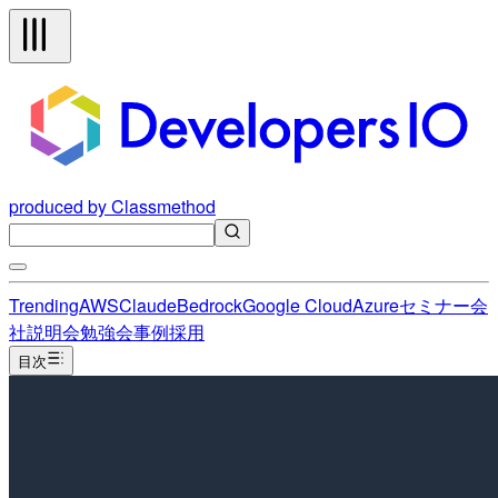
produced by Classmethod
Trending
AWS
Claude
Bedrock
Google Cloud
Azure
セミナー
会
社説明会
勉強会
事例
採用
目次