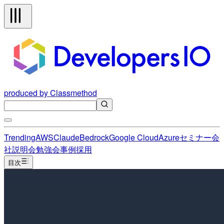
produced by Classmethod
Trending
AWS
Claude
Bedrock
Google Cloud
Azure
セミナー
会
社説明会
勉強会
事例
採用
目次