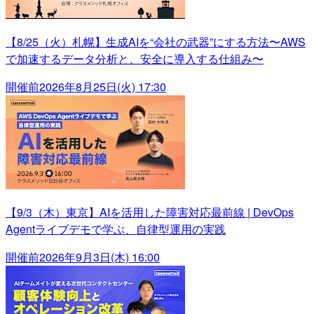
【8/25（火）札幌】生成AIを“会社の武器”にする方法〜AWS
で加速するデータ分析と、安全に導入する仕組み〜
開催前
2026年8月25日(火) 17:30
【9/3（木）東京】AIを活用した障害対応最前線 | DevOps
Agentライブデモで学ぶ、自律型運用の実践
開催前
2026年9月3日(木) 16:00