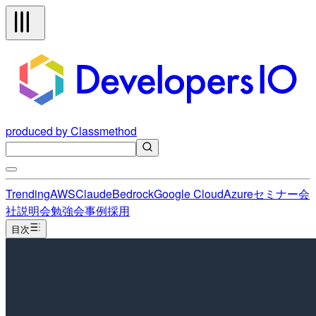
produced by Classmethod
Trending
AWS
Claude
Bedrock
Google Cloud
Azure
セミナー
会
社説明会
勉強会
事例
採用
目次