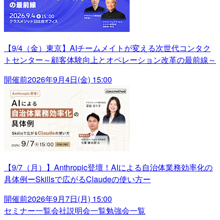
【9/4（金）東京】AIチームメイトが変える次世代コンタク
トセンター～顧客体験向上とオペレーション改革の最前線～
開催前
2026年9月4日(金) 15:00
【9/7（月）】Anthropic登壇！AIによる自治体業務効率化の
具体例ーSkillsで広がるClaudeの使い方ー
開催前
2026年9月7日(月) 15:00
セミナー一覧
会社説明会一覧
勉強会一覧