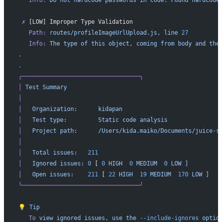
   Info:
 Do
 not
 hardcode
 passwords
 in
 code.
 Found
 hardcode
 ✗
 [LOW] Improper Type Validation
   Path:
 routes/profileImageUrlUpload.js,
 line
 27
   Info:
 The
 type
 of
 this
 object,
 coming
 from
 body
 and
 the
.
.
╭──────────────────────────────────╮
│
 Test
 Summary
                                            
│
                                                         
│
   Organization:
      kidapan
                            
│
   Test
 type:
         Static
 code
 analysis
               
│
   Project
 path:
      /Users/kida.maiko/Documents/juice-s
│
                                                         
│
   Total
 issues:
   211
                                   
│
   Ignored
 issues:
 0
 [ 
0
 HIGH
  0
 MEDIUM
  0
 LOW
 ]
         
│
   Open
 issues:
    211
 [ 
22
 HIGH
  19
 MEDIUM
  170
 LOW
 ]
   
╰──────────────────────────────────╯
💡
 Tip
   To
 view
 ignored
 issues,
 use
 the
 --include-ignores
 optio