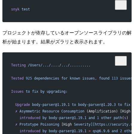
snyk
 test
プロジェクトが依存しているオープンソースライブラリの解
析が始まります。結果がズラリと表示されます。
Testing
 /Users/.../..../.../..........
Tested
 925
 dependencies
 for
 known
 issues,
 found
 113
 issues
Issues
 to
 fix
 by
 upgrading:
  Upgrade
 body-parser@1.19.1
 to
 body-parser@1.20.3
 to
 fix
  ✗
 Asymmetric
 Resource
 Consumption
 (Amplification) [High 
    introduced
 by
 body-parser@1.19.1
 and
 1
 other
 path
(
s
)
  ✗
 Prototype
 Poisoning
 [High 
Severity][https://security.s
    introduced
 by
 body-parser@1.19.1
 >
 qs@6.9.6
 and
 2
 othe