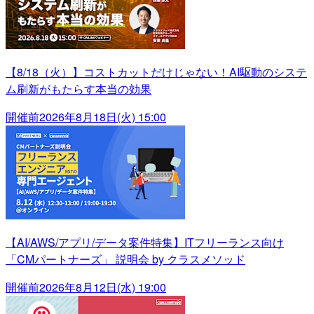
【8/18（火）】コストカットだけじゃない！AI駆動のシステ
ム刷新がもたらす本当の効果
開催前
2026年8月18日(火) 15:00
【AI/AWS/アプリ/データ案件特集】ITフリーランス向け
「CMパートナーズ」 説明会 by クラスメソッド
開催前
2026年8月12日(水) 19:00