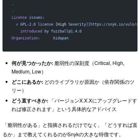
.
.
License
 issues:
  ✗
 GPL-2.0
 license
 [High 
Severity][https://snyk.io/vuln/s
    introduced
 by
 fuzzball@1.4.0
Organization:
      kidapan
何が見つかったか:
脆弱性の深刻度（Critical, High,
Medium, Low）
どこにあるか:
どのライブラリが原因か（依存関係のツ
リー）
どう直すべきか:
「バージョンX.X.Xにアップグレードす
れば修正されます」という具体的なアドバイス
「脆弱性がある」と指摘されるだけでなく、「どうすれば直
るか」まで教えてくれるのがSnykの大きな特徴です。