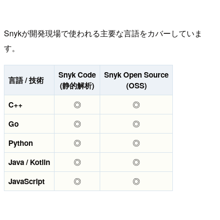
Snykが開発現場で使われる主要な言語をカバーしていま
す。
Snyk Code
Snyk Open Source
言語 / 技術
(静的解析)
(OSS)
C++
◎
◎
Go
◎
◎
Python
◎
◎
Java / Kotlin
◎
◎
JavaScript
◎
◎