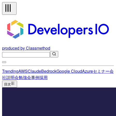
produced by Classmethod
Trending
AWS
Claude
Bedrock
Google Cloud
Azure
セミナー
会
社説明会
勉強会
事例
採用
目次