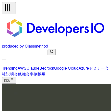
produced by Classmethod
Trending
AWS
Claude
Bedrock
Google Cloud
Azure
セミナー
会
社説明会
勉強会
事例
採用
目次