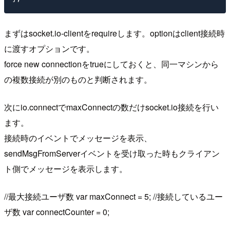
まずはsocket.io-clientをrequireします。optionはclient接続時
に渡すオプションです。
force new connectionをtrueにしておくと、同一マシンから
の複数接続が別のものと判断されます。
次にio.connectでmaxConnectの数だけsocket.io接続を行い
ます。
接続時のイベントでメッセージを表示、
sendMsgFromServerイベントを受け取った時もクライアン
ト側でメッセージを表示します。
//最大接続ユーザ数 var maxConnect = 5; //接続しているユー
ザ数 var connectCounter = 0;