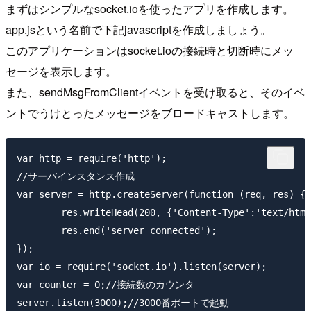
まずはシンプルなsocket.ioを使ったアプリを作成します。
app.jsという名前で下記javascriptを作成しましょう。
このアプリケーションはsocket.ioの接続時と切断時にメッ
セージを表示します。
また、sendMsgFromClientイベントを受け取ると、そのイベ
ントでうけとったメッセージをブロードキャストします。
var http = require('http');

//サーバインスタンス作成

var server = http.createServer(function (req, res) {

        res.writeHead(200, {'Content-Type':'text/html
        res.end('server connected');

});

var io = require('socket.io').listen(server);

var counter = 0;//接続数のカウンタ

server.listen(3000);//3000番ポートで起動
