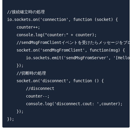
//接続確立時の処理

io.sockets.on('connection', function (socket) {

    counter++;

    console.log("counter:" + counter);

    //sendMsgFromClientイベントを受けたらメッセージをブ
    socket.on('sendMsgFromClient', function(msg) {

        io.sockets.emit('sendMsgFromServer', '[Hello 
    });

    //切断時の処理

    socket.on('disconnect', function () {

        //disconnect

        counter--;

        console.log('disconnect.cout: ',counter);

    });
