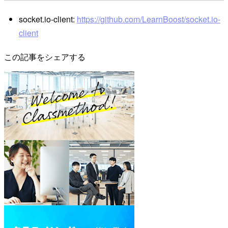
socket.io-client:
https://github.com/LearnBoost/socket.io-
client
この記事をシェアする