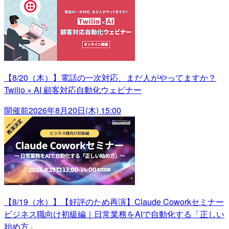
【8/20（木）】電話の一次対応、まだ人がやってますか？
Twilio × AI 顧客対応自動化ウェビナー
開催前
2026年8月20日(木) 15:00
【8/19（水）】【好評のため再演】Claude Coworkセミナー
ビジネス職向け初級編｜日常業務をAIで自動化する「正しい
始め方」