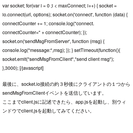
var socket; for(var i = 0 ;i < maxConnect; i++) { socket =
io.connect(url, options); socket.on('connect', function (data) {
connectCounter += 1; console.log("connect.
connectCounter=" + connectCounter); });
socket.on('sendMsgFromServer', function (msg) {
console.log("message:",msg); }); } setTimeout(function(){
socket.emit("sendMsgFromClient","send client msg");
},3000); [/javascript]
最後に、socket.io接続の約３秒後にクライアントの１つから
sendMsgFromClientイベントを送信しています。
ここまでclient.jsに記述できたら、app.jsを起動し、別ウィ
ンドウでclient.jsを起動してみてください。