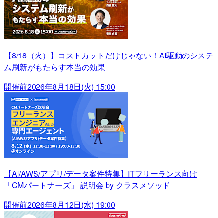
【8/18（火）】コストカットだけじゃない！AI駆動のシステ
ム刷新がもたらす本当の効果
開催前
2026年8月18日(火) 15:00
【AI/AWS/アプリ/データ案件特集】ITフリーランス向け
「CMパートナーズ」 説明会 by クラスメソッド
開催前
2026年8月12日(水) 19:00