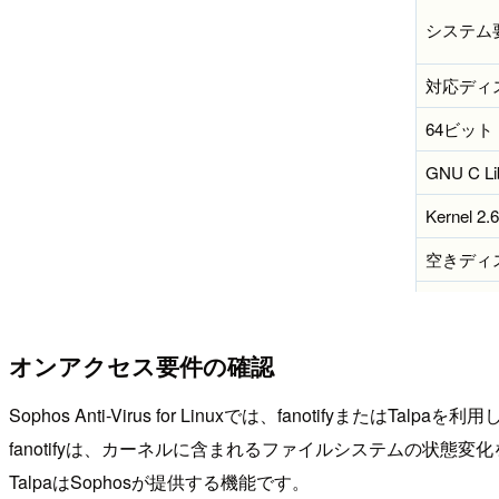
システム
対応ディ
64ビット (
GNU C Lib
Kernel 2
空きディス
メモリ 1
オンアクセス要件の確認
Sophos Anti-Virus for Linuxでは、fanotifyまたはT
fanotifyは、カーネルに含まれるファイルシステムの状態変
TalpaはSophosが提供する機能です。