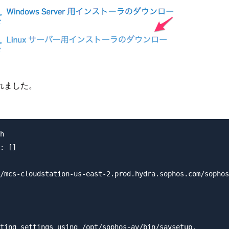
されました。
h

: []

/mcs-cloudstation-us-east-2.prod.hydra.sophos.com/sophos
ting settings using /opt/sophos-av/bin/savsetup.
