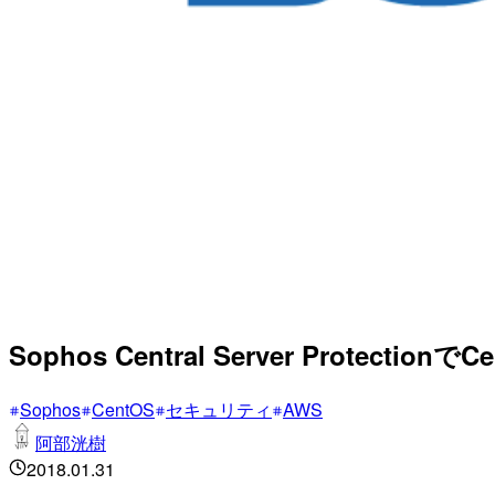
Sophos Central Server Protecti
Sophos
CentOS
セキュリティ
AWS
阿部洸樹
2018.01.31