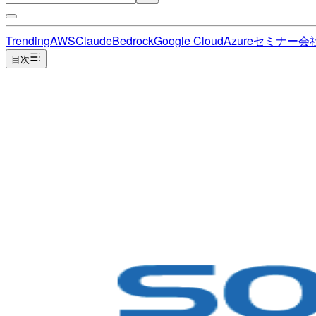
Trending
AWS
Claude
Bedrock
Google Cloud
Azure
セミナー
会
目次