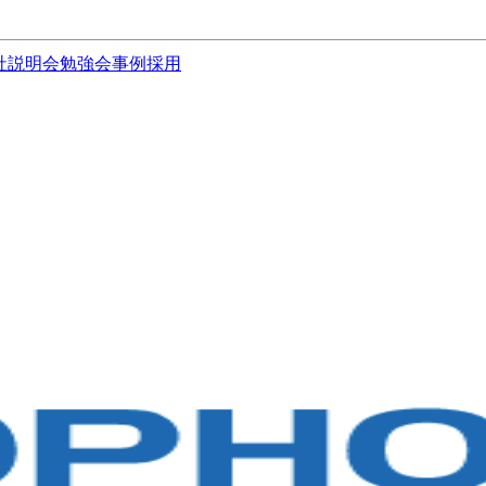
社説明会
勉強会
事例
採用