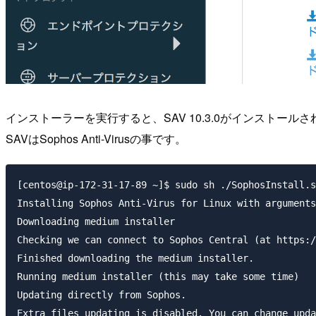
インストーラーを実行すると、SAV 10.3.0がインストール
SAVはSophos Anti-Virusの事です。
[centos@ip-172-31-17-89 ~]$ sudo sh ./SophosInstall.s
Installing Sophos Anti-Virus for Linux with arguments
Downloading medium installer

Checking we can connect to Sophos Central (at https:/
Finished downloading the medium installer.

Running medium installer (this may take some time)

Updating directly from Sophos.

Extra files updating is disabled. You can change upda