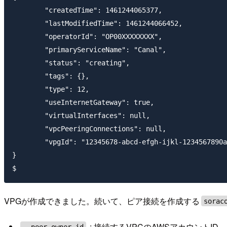
	"createdTime": 1461244065377,

	"lastModifiedTime": 1461244066452,

	"operatorId": "OP00XXXXXXXX",

	"primaryServiceName": "Canal",

	"status": "creating",

	"tags": {},

	"type": 12,

	"useInternetGateway": true,

	"virtualInterfaces": null,

	"vpcPeeringConnections": null,

	"vpgId": "12345678-abcd-efgh-ijkl-1234567890ab"

}

VPGが作成できました。続いて、ピア接続を作成する
sorac
: 接続するVPCのAWSアカウントID