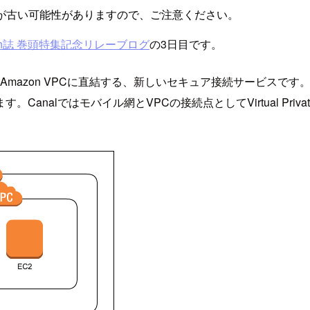
が古い可能性がありますので、ご注意ください。
esign誌 巻頭特集記念リレーブログ
の3日目です。
網をAmazon VPCに直結する、新しいセキュア接続サービス
lではモバイル網とVPCの接続点としてVirtual Private 