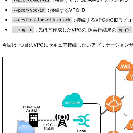
--peer-owner-id
: 接続するVPC ID
--peer-vpc-id
: 接続するVPCのCIDRブ
--destination-cidr-block
: 先ほど作成したVPGのID(実行結果の
--vpg-id
vpgId
今回は1つ目のVPCにセキュア接続したいアプリケーション