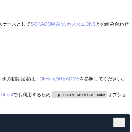
スケースとして
SORACOM AirのカスタムDNS
との組み合わせ
-cliの初期設定は、
GitHubのREADME
を参照してください。
irect
でも利用するため
オプショ
--primary-service-name