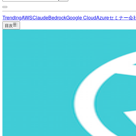
Trending
AWS
Claude
Bedrock
Google Cloud
Azure
セミナー
会
目次