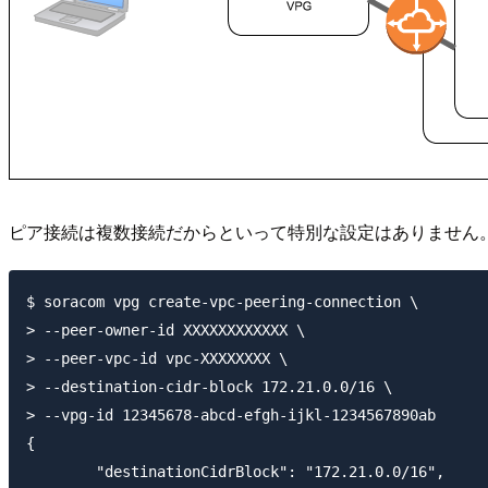
ピア接続は複数接続だからといって特別な設定はありません
$ soracom vpg create-vpc-peering-connection \

> --peer-owner-id XXXXXXXXXXXX \

> --peer-vpc-id vpc-XXXXXXXX \

> --destination-cidr-block 172.21.0.0/16 \

> --vpg-id 12345678-abcd-efgh-ijkl-1234567890ab

{

	"destinationCidrBlock": "172.21.0.0/16",
