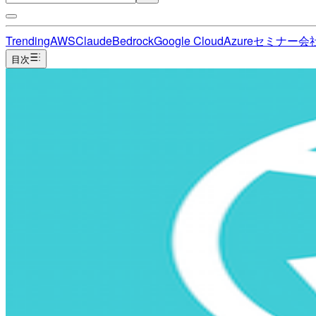
Trending
AWS
Claude
Bedrock
Google Cloud
Azure
セミナー
会
目次