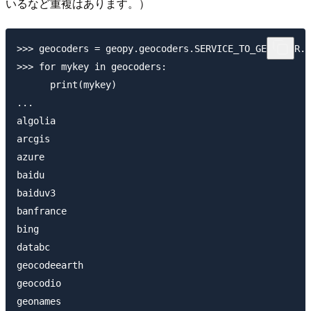
いるなど重複はあります。）
>>> geocoders = geopy.geocoders.SERVICE_TO_GEOCODER.k
>>> for mykey in geocoders:

      print(mykey)

...

algolia

arcgis

azure

baidu

baiduv3

banfrance

bing

databc

geocodeearth

geocodio

geonames
