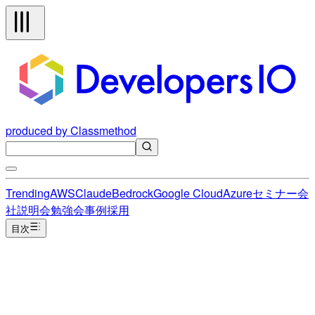
produced by Classmethod
Trending
AWS
Claude
Bedrock
Google Cloud
Azure
セミナー
会
社説明会
勉強会
事例
採用
目次