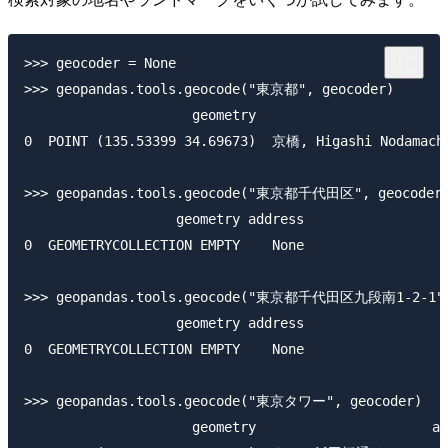
>>> geocoder = None

>>> geopandas.tools.geocode("東京都", geocoder)

                     geometry                        
0  POINT (135.53399 34.69673)  京橋, Higashi Nodamachi
>>> geopandas.tools.geocode("東京都千代田区", geocoder)
                   geometry address

0  GEOMETRYCOLLECTION EMPTY    None

>>> geopandas.tools.geocode("東京都千代田区九段南1-2-1", 
                   geometry address

0  GEOMETRYCOLLECTION EMPTY    None

>>> geopandas.tools.geocode("東京タワー", geocoder)

                     geometry                      ad