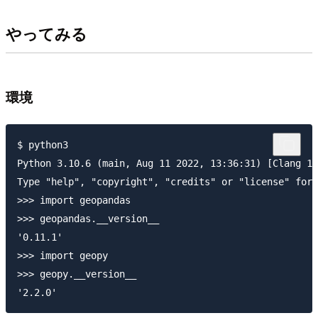
やってみる
環境
$ python3

Python 3.10.6 (main, Aug 11 2022, 13:36:31) [Clang 13
Type "help", "copyright", "credits" or "license" for 
>>> import geopandas

>>> geopandas.__version__

'0.11.1'

>>> import geopy

>>> geopy.__version__
