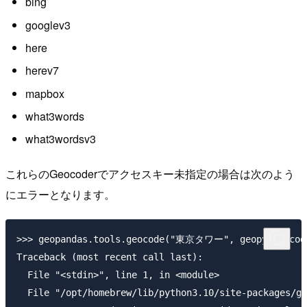
bing
googlev3
here
herev7
mapbox
what3words
what3wordsv3
これらのGeocoderでアクセスキー未指定の場合は次のよう
にエラーとなります。
>>> geopandas.tools.geocode("東京タワー", geopy.geocode
Traceback (most recent call last):

  File "<stdin>", line 1, in <module>

  File "/opt/homebrew/lib/python3.10/site-packages/ge