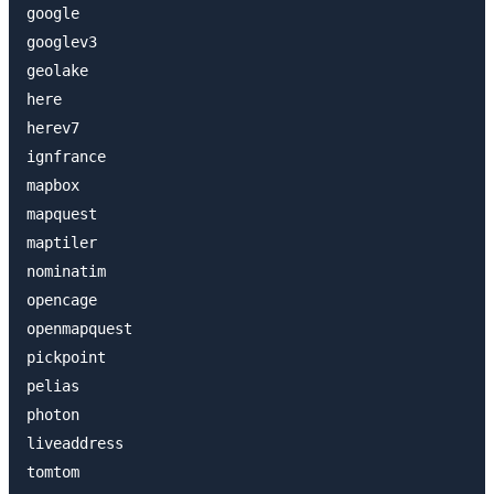
google

googlev3

geolake

here

herev7

ignfrance

mapbox

mapquest

maptiler

nominatim

opencage

openmapquest

pickpoint

pelias

photon

liveaddress

tomtom
