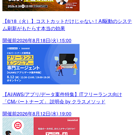
【8/18（火）】コストカットだけじゃない！AI駆動のシステ
ム刷新がもたらす本当の効果
開催前
2026年8月18日(火) 15:00
【AI/AWS/アプリ/データ案件特集】ITフリーランス向け
「CMパートナーズ」 説明会 by クラスメソッド
開催前
2026年8月12日(水) 19:00