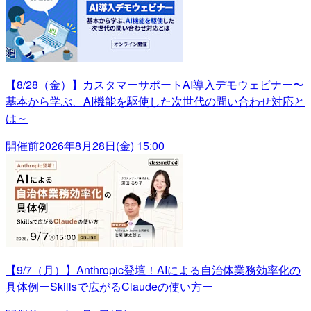
【8/28（金）】カスタマーサポートAI導入デモウェビナー〜
基本から学ぶ、AI機能を駆使した次世代の問い合わせ対応と
は～
開催前
2026年8月28日(金) 15:00
【9/7（月）】Anthropic登壇！AIによる自治体業務効率化の
具体例ーSkillsで広がるClaudeの使い方ー