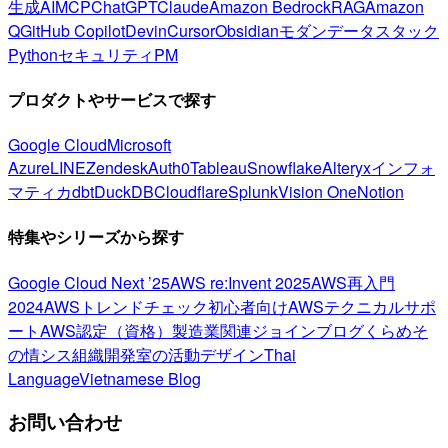
生成AI
MCP
ChatGPT
Claude
Amazon Bedrock
RAG
Amazon
Q
GitHub Copilot
Devin
Cursor
Obsidian
モダンデータスタック
Python
セキュリティ
PM
プロダクトやサービスで探す
Google Cloud
Microsoft
Azure
LINE
Zendesk
Auth0
Tableau
Snowflake
Alteryx
インフォ
マティカ
dbt
DuckDB
Cloudflare
Splunk
Vision One
Notion
特集やシリーズから探す
Google Cloud Next ’25
AWS re:Invent 2025
AWS再入門
2024
AWSトレンドチェック
初心者向け
AWSテクニカルサポ
ート
AWS認定（資格）
製造業関連
ジョインブログ
くらめそ
の情シス
組織開発室の活動
デザイン
Thai
Language
Vietnamese Blog
お問い合わせ