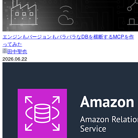
エンジンもバージョンもバラバラなDBを横断するMCPを作
ってみた
田中聖也
2026.06.22