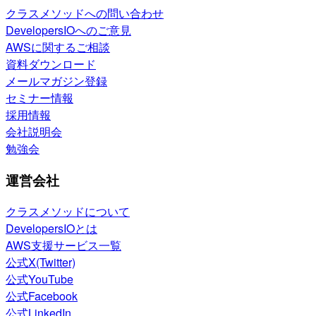
クラスメソッドへの問い合わせ
DevelopersIOへのご意見
AWSに関するご相談
資料ダウンロード
メールマガジン登録
セミナー情報
採用情報
会社説明会
勉強会
運営会社
クラスメソッドについて
DevelopersIOとは
AWS支援サービス一覧
公式X(Twitter)
公式YouTube
公式Facebook
公式LinkedIn