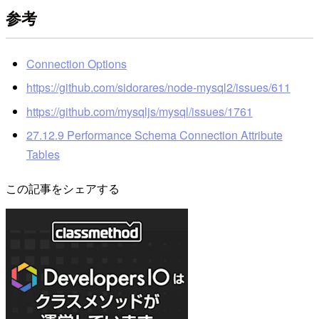
参考
Connection Options
https://github.com/sidorares/node-mysql2/issues/611
https://github.com/mysqljs/mysql/issues/1761
27.12.9 Performance Schema Connection Attribute
Tables
この記事をシェアする