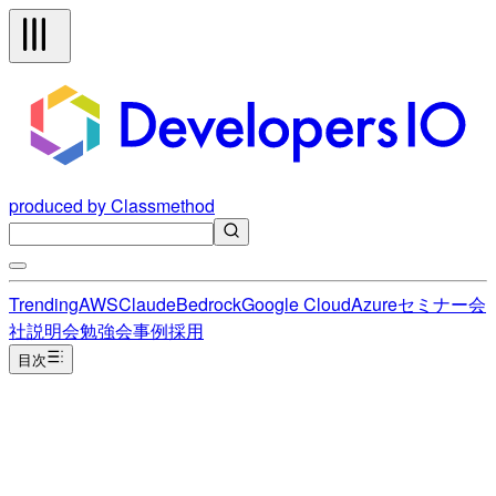
produced by Classmethod
Trending
AWS
Claude
Bedrock
Google Cloud
Azure
セミナー
会
社説明会
勉強会
事例
採用
目次