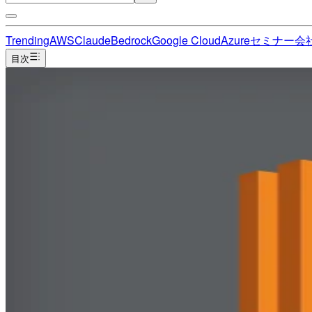
Trending
AWS
Claude
Bedrock
Google Cloud
Azure
セミナー
会
目次