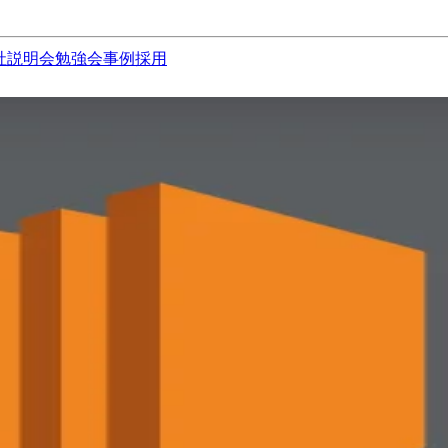
社説明会
勉強会
事例
採用