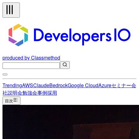
produced by Classmethod
Trending
AWS
Claude
Bedrock
Google Cloud
Azure
セミナー
会
社説明会
勉強会
事例
採用
目次