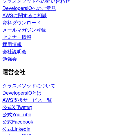
クラスメソッドへの問い合わせ
DevelopersIOへのご意見
AWSに関するご相談
資料ダウンロード
メールマガジン登録
セミナー情報
採用情報
会社説明会
勉強会
運営会社
クラスメソッドについて
DevelopersIOとは
AWS支援サービス一覧
公式X(Twitter)
公式YouTube
公式Facebook
公式LinkedIn