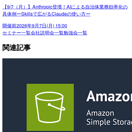
【9/7（月）】Anthropic登壇！AIによる自治体業務効率化の
具体例ーSkillsで広がるClaudeの使い方ー
開催前
2026年9月7日(月) 15:00
セミナー一覧
会社説明会一覧
勉強会一覧
関連記事