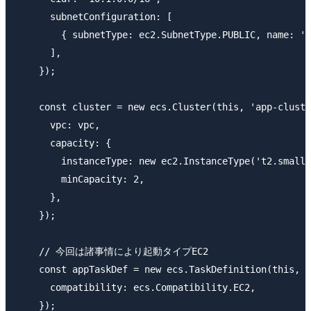
      subnetConfiguration: [

        { subnetType: ec2.SubnetType.PUBLIC, name: 'p
      ],

    });

    const cluster = new ecs.Cluster(this, 'app-cluste
      vpc: vpc,

      capacity: {

        instanceType: new ec2.InstanceType('t2.small'
        minCapacity: 2,

      },

    });

    // 今回は諸事情により起動タイプEC2

    const appTaskDef = new ecs.TaskDefinition(this, '
      compatibility: ecs.Compatibility.EC2,

    });
