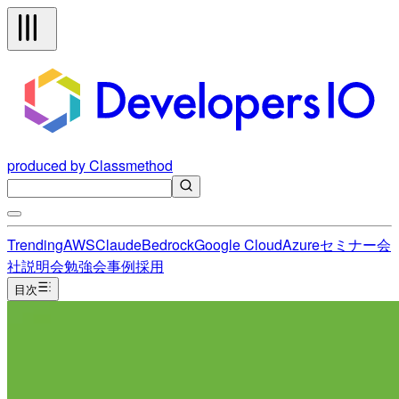
produced by Classmethod
Trending
AWS
Claude
Bedrock
Google Cloud
Azure
セミナー
会
社説明会
勉強会
事例
採用
目次