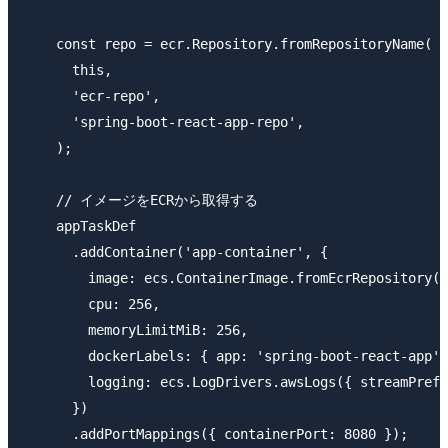
    const repo = ecr.Repository.fromRepositoryName(

      this,

      'ecr-repo',

      'spring-boot-react-app-repo',

    );

    // イメージをECRから取得する

    appTaskDef

      .addContainer('app-container', {

        image: ecs.ContainerImage.fromEcrRepository(r
        cpu: 256,

        memoryLimitMiB: 256,

        dockerLabels: { app: 'spring-boot-react-app' 
        logging: ecs.LogDrivers.awsLogs({ streamPrefi
      })

      .addPortMappings({ containerPort: 8080 });
