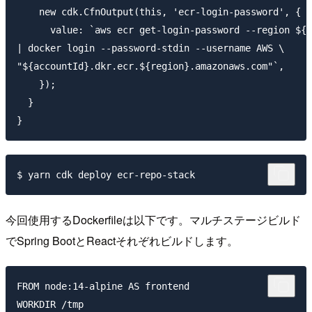
    new cdk.CfnOutput(this, 'ecr-login-password', {

      value: `aws ecr get-login-password --region ${r
| docker login --password-stdin --username AWS \

"${accountId}.dkr.ecr.${region}.amazonaws.com"`,

    });

  }

今回使用するDockerfileは以下です。マルチステージビルド
でSpring BootとReactそれぞれビルドします。
FROM node:14-alpine AS frontend

WORKDIR /tmp
