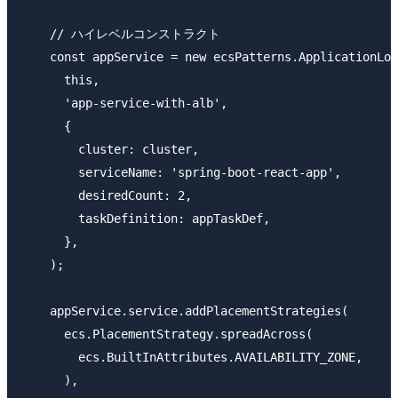
    // ハイレベルコンストラクト

    const appService = new ecsPatterns.ApplicationLoa
      this,

      'app-service-with-alb',

      {

        cluster: cluster,

        serviceName: 'spring-boot-react-app',

        desiredCount: 2,

        taskDefinition: appTaskDef,

      },

    );

    appService.service.addPlacementStrategies(

      ecs.PlacementStrategy.spreadAcross(

        ecs.BuiltInAttributes.AVAILABILITY_ZONE,

      ),
