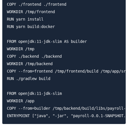
COPY ./frontend ./frontend

WORKDIR /tmp/frontend

RUN yarn install

RUN yarn build:docker

FROM openjdk:11-jdk-slim AS builder

WORKDIR /tmp

COPY ./backend ./backend

WORKDIR /tmp/backend

COPY --from=frontend /tmp/frontend/build /tmp/app/src
RUN ./gradlew build

FROM openjdk:11-jdk-slim

WORKDIR /app

COPY --from=builder /tmp/backend/build/libs/payroll-0