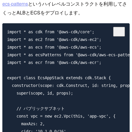
ecs-patterns
というハイレベルコンストラクトを利用してさ
くっとALBとECSをデプロイします。
import * as cdk from '@aws-cdk/core';

import * as ec2 from '@aws-cdk/aws-ec2';

import * as ecs from '@aws-cdk/aws-ecs';

import * as ecsPatterns from '@aws-cdk/aws-ecs-patter
import * as ecr from '@aws-cdk/aws-ecr';

export class EcsAppStack extends cdk.Stack {

  constructor(scope: cdk.Construct, id: string, props
    super(scope, id, props);

    // パブリックサブネット

    const vpc = new ec2.Vpc(this, 'app-vpc', {

      maxAzs: 2,

      cidr: '10.1.0.0/16',
