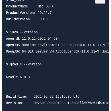
ProductName:    Mac OS X

ProductVersion: 10.15.7

BuildVersion:   19H15

$ java --version

openjdk 11.0.11 2021-04-20

OpenJDK Runtime Environment AdoptOpenJDK-11.0.11+9 (b
OpenJDK 64-Bit Server VM AdoptOpenJDK-11.0.11+9 (buil
$ gradle --version

-----------------------------------------------------
Gradle 6.8.3

-----------------------------------------------------
Build time:   2021-02-22 16:13:28 UTC

Revision:     9e26b4a9ebb910eaa1b8da8ff8575e514bc61c7