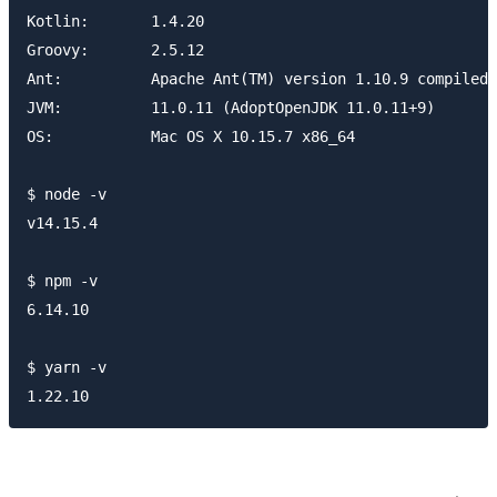
Kotlin:       1.4.20

Groovy:       2.5.12

Ant:          Apache Ant(TM) version 1.10.9 compiled 
JVM:          11.0.11 (AdoptOpenJDK 11.0.11+9)

OS:           Mac OS X 10.15.7 x86_64

$ node -v

v14.15.4

$ npm -v

6.14.10

$ yarn -v
