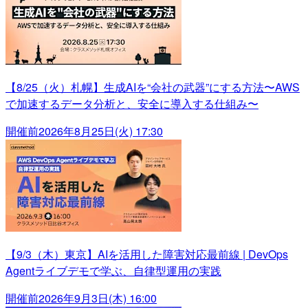
【8/25（火）札幌】生成AIを“会社の武器”にする方法〜AWS
で加速するデータ分析と、安全に導入する仕組み〜
開催前
2026年8月25日(火) 17:30
【9/3（木）東京】AIを活用した障害対応最前線 | DevOps
Agentライブデモで学ぶ、自律型運用の実践
開催前
2026年9月3日(木) 16:00