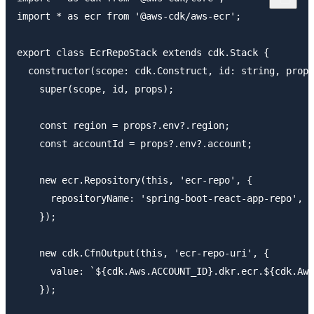
import * as ecr from '@aws-cdk/aws-ecr';

export class EcrRepoStack extends cdk.Stack {

  constructor(scope: cdk.Construct, id: string, props
    super(scope, id, props);

    const region = props?.env?.region;

    const accountId = props?.env?.account;

    new ecr.Repository(this, 'ecr-repo', {

      repositoryName: 'spring-boot-react-app-repo',

    });

    new cdk.CfnOutput(this, 'ecr-repo-uri', {

      value: `${cdk.Aws.ACCOUNT_ID}.dkr.ecr.${cdk.Aws
    });
