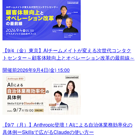
【9/4（金）東京】AIチームメイトが変える次世代コンタク
トセンター～顧客体験向上とオペレーション改革の最前線～
開催前
2026年9月4日(金) 15:00
【9/7（月）】Anthropic登壇！AIによる自治体業務効率化の
具体例ーSkillsで広がるClaudeの使い方ー