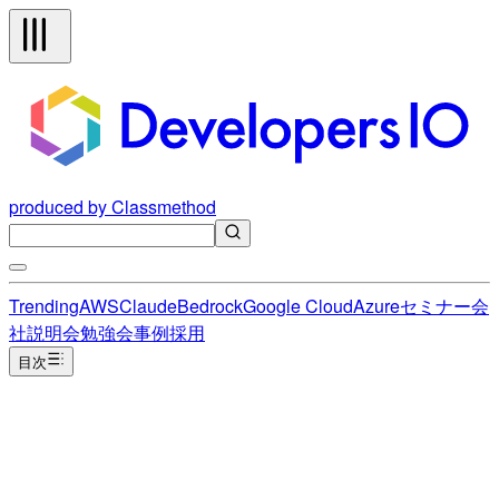
produced by Classmethod
Trending
AWS
Claude
Bedrock
Google Cloud
Azure
セミナー
会
社説明会
勉強会
事例
採用
目次