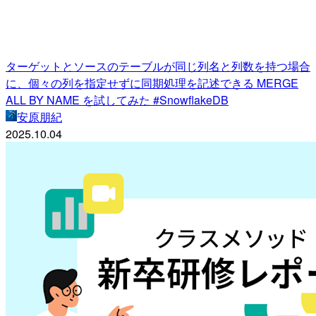
ターゲットとソースのテーブルが同じ列名と列数を持つ場合
に、個々の列を指定せずに同期処理を記述できる MERGE
ALL BY NAME を試してみた #SnowflakeDB
安原朋紀
2025.10.04