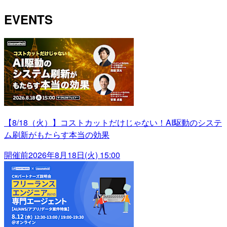
EVENTS
【8/18（火）】コストカットだけじゃない！AI駆動のシステ
ム刷新がもたらす本当の効果
開催前
2026年8月18日(火) 15:00