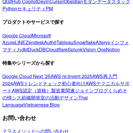
Q
GitHub Copilot
Devin
Cursor
Obsidian
モダンデータスタック
Python
セキュリティ
PM
プロダクトやサービスで探す
Google Cloud
Microsoft
Azure
LINE
Zendesk
Auth0
Tableau
Snowflake
Alteryx
インフォ
マティカ
dbt
DuckDB
Cloudflare
Splunk
Vision One
Notion
特集やシリーズから探す
Google Cloud Next ’25
AWS re:Invent 2025
AWS再入門
2024
AWSトレンドチェック
初心者向け
AWSテクニカルサポ
ート
AWS認定（資格）
製造業関連
ジョインブログ
くらめそ
の情シス
組織開発室の活動
デザイン
Thai
Language
Vietnamese Blog
お問い合わせ
クラスメソッドへの問い合わせ