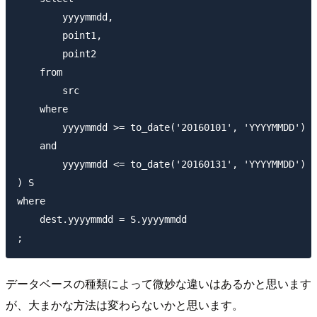
        yyyymmdd,

        point1,

        point2

    from

        src

    where

        yyyymmdd >= to_date('20160101', 'YYYYMMDD')

    and

        yyyymmdd <= to_date('20160131', 'YYYYMMDD')

) S

where

    dest.yyyymmdd = S.yyyymmdd

データベースの種類によって微妙な違いはあるかと思います
が、大まかな方法は変わらないかと思います。