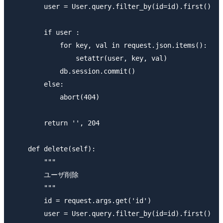
        user = User.query.filter_by(id=id).first()

        if user : 

            for key, val in request.json.items():

                setattr(user, key, val)

            db.session.commit()

        else:

            abort(404)

        return '', 204

    def delete(self):

        """

        ユーザ削除

        """

        id = request.args.get('id')

        user = User.query.filter_by(id=id).first()
