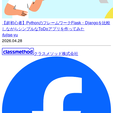
【超初心者】PythonのフレームワークFlask・Djangoを比較
しながらシンプルなToDoアプリを作ってみた
fujise-yu
f
2026.04.28
クラスメソッド株式会社