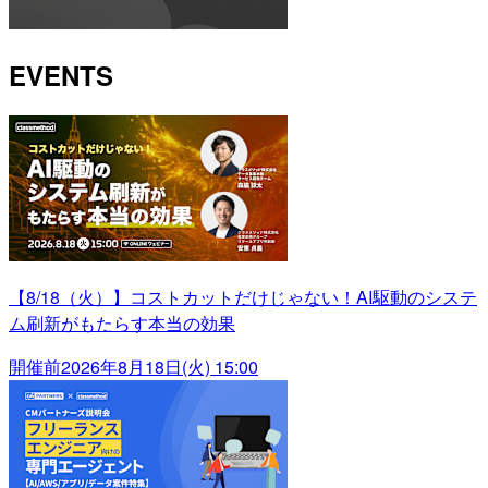
EVENTS
【8/18（火）】コストカットだけじゃない！AI駆動のシステ
ム刷新がもたらす本当の効果
開催前
2026年8月18日(火) 15:00