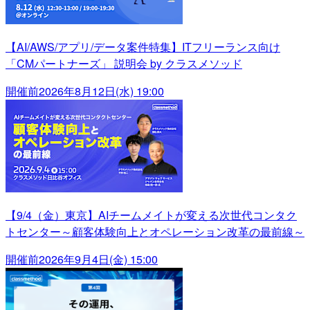
【AI/AWS/アプリ/データ案件特集】ITフリーランス向け
「CMパートナーズ」 説明会 by クラスメソッド
開催前
2026年8月12日(水) 19:00
【9/4（金）東京】AIチームメイトが変える次世代コンタク
トセンター～顧客体験向上とオペレーション改革の最前線～
開催前
2026年9月4日(金) 15:00