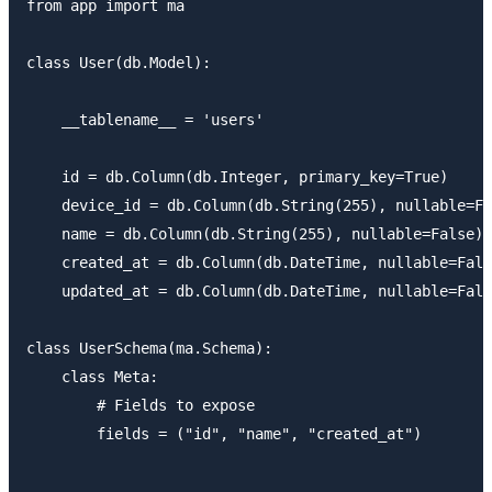
from app import ma

class User(db.Model):

    __tablename__ = 'users'

    id = db.Column(db.Integer, primary_key=True)

    device_id = db.Column(db.String(255), nullable=Fa
    name = db.Column(db.String(255), nullable=False)

    created_at = db.Column(db.DateTime, nullable=Fals
    updated_at = db.Column(db.DateTime, nullable=Fals
class UserSchema(ma.Schema):

    class Meta:

        # Fields to expose

        fields = ("id", "name", "created_at")
