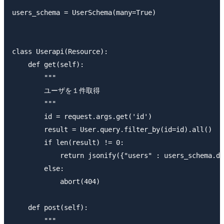
users_schema = UserSchema(many=True)

class Userapi(Resource):

    def get(self):

        """

        ユーザを１件取得

        """

        id = request.args.get('id')

        result = User.query.filter_by(id=id).all()

        if len(result) != 0: 

            return jsonify({"users" : users_schema.du
        else:

            abort(404)

    def post(self):

        """
