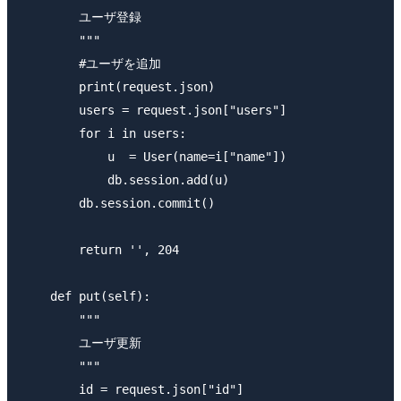
        ユーザ登録

        """

        #ユーザを追加

        print(request.json)

        users = request.json["users"]

        for i in users:

            u  = User(name=i["name"])

            db.session.add(u)

        db.session.commit()

        return '', 204

    def put(self):

        """

        ユーザ更新

        """

        id = request.json["id"]
