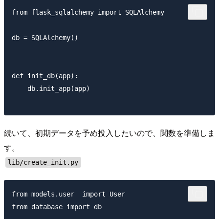
from flask_sqlalchemy import SQLAlchemy

db = SQLAlchemy()

def init_db(app):

    db.init_app(app)

続いて、初期データを予め投入したいので、関数を準備しま
す。
lib/create_init.py
from models.user  import User

from database import db
