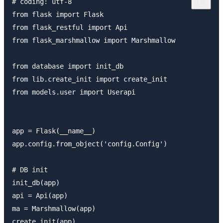
# coding: utf-8

from flask import Flask

from flask_restful import Api

from flask_marshmallow import Marshmallow

from database import init_db

from lib.create_init import create_init

from models.user import Userapi

app = Flask(__name__)

app.config.from_object('config.Config')

# DB init

init_db(app)

api = Api(app)

ma = Marshmallow(app)

create_init(app)
