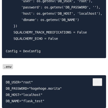
        'user': os.getenv('DB_USER', 'root'),

        'password': os.getenv('DB_PASSWORD', ''),

        'host': os.getenv('DB_HOST', 'localhost'),

        'dbname': os.getenv('DB_NAME')

    })

    SQLALCHEMY_TRACK_MODIFICATIONS = False

    SQLALCHEMY_ECHO = False

.env
DB_USER="root"

DB_PASSWORD="hogehoge.morita"

DB_HOST="localhost"
