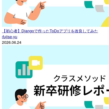
【初心者】Djangoで作ったToDoアプリを改良してみた
fujise-yu
f
2026.06.24