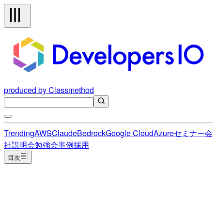
produced by Classmethod
Trending
AWS
Claude
Bedrock
Google Cloud
Azure
セミナー
会
社説明会
勉強会
事例
採用
目次