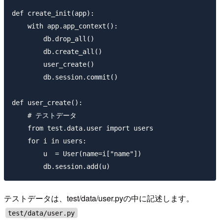
def create_init(app):

    with app.app_context():

        db.drop_all()

        db.create_all()

        user_create()

        db.session.commit()

def user_create():

    # テストデータ

    from test.data.user import users

    for i in users:

        u  = User(name=i["name"])

テストデータは、test/data/user.pyの中に記述します。
test/data/user.py