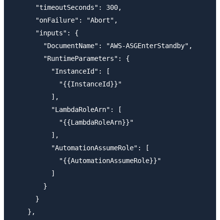
      "timeoutSeconds": 300,

      "onFailure": "Abort",

      "inputs": {

        "DocumentName": "AWS-ASGEnterStandby",

        "RuntimeParameters": {

          "InstanceId": [

            "{{InstanceId}}"

          ],

          "LambdaRoleArn": [

            "{{LambdaRoleArn}}"

          ],

          "AutomationAssumeRole": [

            "{{AutomationAssumeRole}}"

          ]

        }

      }

    },
