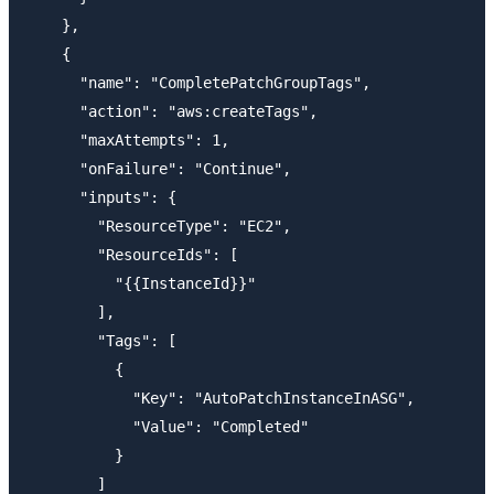
    },

    {

      "name": "CompletePatchGroupTags",

      "action": "aws:createTags",

      "maxAttempts": 1,

      "onFailure": "Continue",

      "inputs": {

        "ResourceType": "EC2",

        "ResourceIds": [

          "{{InstanceId}}"

        ],

        "Tags": [

          {

            "Key": "AutoPatchInstanceInASG",

            "Value": "Completed"

          }

        ]
