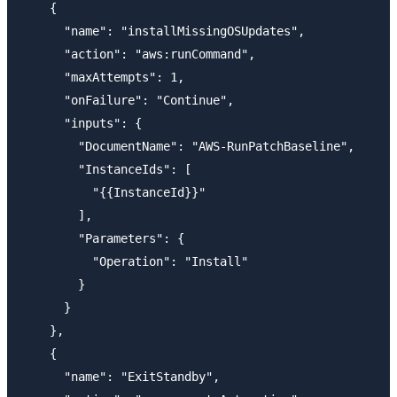
    {

      "name": "installMissingOSUpdates",

      "action": "aws:runCommand",

      "maxAttempts": 1,

      "onFailure": "Continue",

      "inputs": {

        "DocumentName": "AWS-RunPatchBaseline",

        "InstanceIds": [

          "{{InstanceId}}"

        ],

        "Parameters": {

          "Operation": "Install"

        }

      }

    },

    {

      "name": "ExitStandby",
