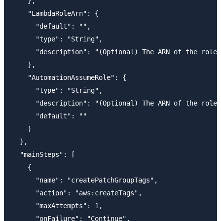
    },

    "LambdaRoleArn": {

      "default": "",

      "type": "String",

      "description": "(Optional) The ARN of the role 
    },

    "AutomationAssumeRole": {

      "type": "String",

      "description": "(Optional) The ARN of the role 
      "default": ""

    }

  },

  "mainSteps": [

    {

      "name": "createPatchGroupTags",

      "action": "aws:createTags",

      "maxAttempts": 1,

      "onFailure": "Continue",
