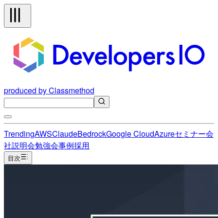
produced by Classmethod
Trending
AWS
Claude
Bedrock
Google Cloud
Azure
セミナー
会
社説明会
勉強会
事例
採用
目次