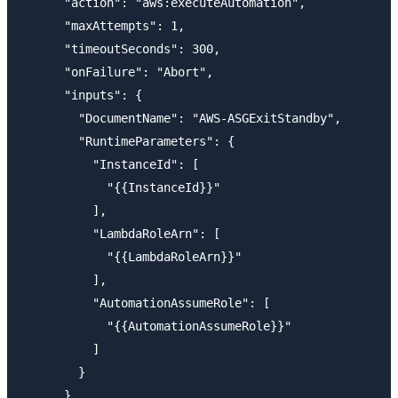
      "action": "aws:executeAutomation",

      "maxAttempts": 1,

      "timeoutSeconds": 300,

      "onFailure": "Abort",

      "inputs": {

        "DocumentName": "AWS-ASGExitStandby",

        "RuntimeParameters": {

          "InstanceId": [

            "{{InstanceId}}"

          ],

          "LambdaRoleArn": [

            "{{LambdaRoleArn}}"

          ],

          "AutomationAssumeRole": [

            "{{AutomationAssumeRole}}"

          ]

        }

      }
