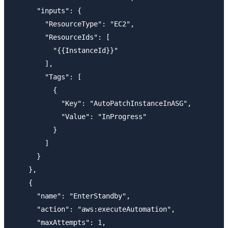
      "inputs": {

        "ResourceType": "EC2",

        "ResourceIds": [

          "{{InstanceId}}"

        ],

        "Tags": [

          {

            "Key": "AutoPatchInstanceInASG",

            "Value": "InProgress"

          }

        ]

      }

    },

    {

      "name": "EnterStandby",

      "action": "aws:executeAutomation",

      "maxAttempts": 1,
