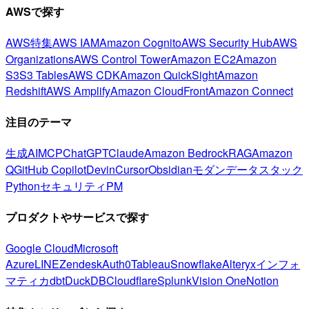
AWSで探す
AWS特集
AWS IAM
Amazon Cognito
AWS Security Hub
AWS
Organizations
AWS Control Tower
Amazon EC2
Amazon
S3
S3 Tables
AWS CDK
Amazon QuickSight
Amazon
Redshift
AWS Amplify
Amazon CloudFront
Amazon Connect
注目のテーマ
生成AI
MCP
ChatGPT
Claude
Amazon Bedrock
RAG
Amazon
Q
GitHub Copilot
Devin
Cursor
Obsidian
モダンデータスタック
Python
セキュリティ
PM
プロダクトやサービスで探す
Google Cloud
Microsoft
Azure
LINE
Zendesk
Auth0
Tableau
Snowflake
Alteryx
インフォ
マティカ
dbt
DuckDB
Cloudflare
Splunk
Vision One
Notion