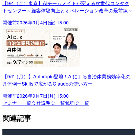
【9/4（金）東京】AIチームメイトが変える次世代コンタク
トセンター～顧客体験向上とオペレーション改革の最前線～
開催前
2026年9月4日(金) 15:00
【9/7（月）】Anthropic登壇！AIによる自治体業務効率化の
具体例ーSkillsで広がるClaudeの使い方ー
開催前
2026年9月7日(月) 15:00
セミナー一覧
会社説明会一覧
勉強会一覧
関連記事