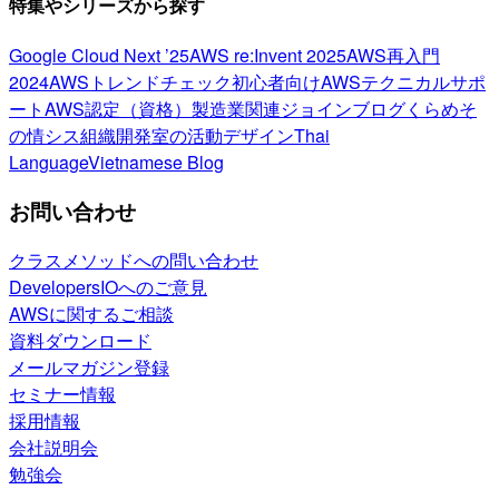
特集やシリーズから探す
Google Cloud Next ’25
AWS re:Invent 2025
AWS再入門
2024
AWSトレンドチェック
初心者向け
AWSテクニカルサポ
ート
AWS認定（資格）
製造業関連
ジョインブログ
くらめそ
の情シス
組織開発室の活動
デザイン
Thai
Language
Vietnamese Blog
お問い合わせ
クラスメソッドへの問い合わせ
DevelopersIOへのご意見
AWSに関するご相談
資料ダウンロード
メールマガジン登録
セミナー情報
採用情報
会社説明会
勉強会