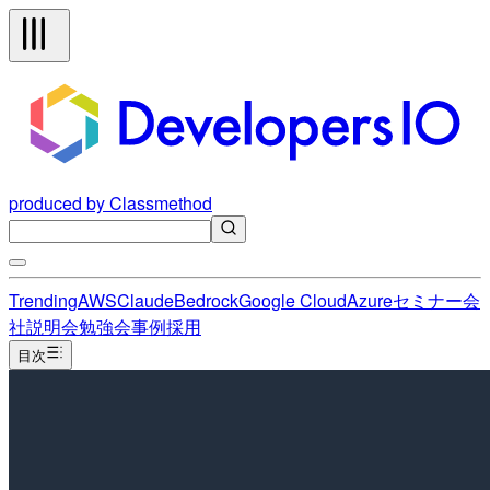
produced by Classmethod
Trending
AWS
Claude
Bedrock
Google Cloud
Azure
セミナー
会
社説明会
勉強会
事例
採用
目次