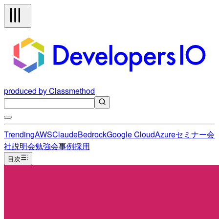
produced by Classmethod
Trending
AWS
Claude
Bedrock
Google Cloud
Azure
セミナー
会
社説明会
勉強会
事例
採用
目次