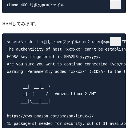
chmod 400 対象のpemファイル
SSHしてみます。
<user>$ ssh -i <新しいpemファイル> ec2-user@<public IP>
The authenticity of host 'xxxxxx' can't be establishe
ECDSA key fingerprint is SHA256:yyyyyyyy.

Are you sure you want to continue connecting (yes/no)
Warning: Permanently added 'xxxxxx' (ECDSA) to the li
       __|  __|_  )

       _|  (     /   Amazon Linux 2 AMI

      ___|\___|___|

https://aws.amazon.com/amazon-linux-2/

15 package(s) needed for security, out of 31 availabl