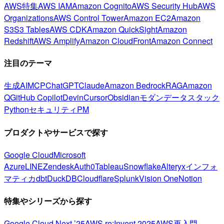
AWS特集
AWS IAM
Amazon Cognito
AWS Security Hub
AWS
Organizations
AWS Control Tower
Amazon EC2
Amazon
S3
S3 Tables
AWS CDK
Amazon QuickSight
Amazon
Redshift
AWS Amplify
Amazon CloudFront
Amazon Connect
注目のテーマ
生成AI
MCP
ChatGPT
Claude
Amazon Bedrock
RAG
Amazon
Q
GitHub Copilot
Devin
Cursor
Obsidian
モダンデータスタック
Python
セキュリティ
PM
プロダクトやサービスで探す
Google Cloud
Microsoft
Azure
LINE
Zendesk
Auth0
Tableau
Snowflake
Alteryx
インフォ
マティカ
dbt
DuckDB
Cloudflare
Splunk
Vision One
Notion
特集やシリーズから探す
Google Cloud Next ’25
AWS re:Invent 2025
AWS再入門