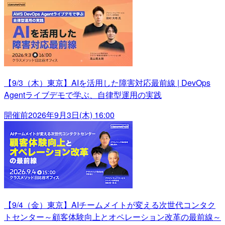
【9/3（木）東京】AIを活用した障害対応最前線 | DevOps
Agentライブデモで学ぶ、自律型運用の実践
開催前
2026年9月3日(木) 16:00
【9/4（金）東京】AIチームメイトが変える次世代コンタク
トセンター～顧客体験向上とオペレーション改革の最前線～