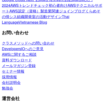
2024
AWSトレンドチェック
初心者向け
AWSテクニカルサポ
ート
AWS認定（資格）
製造業関連
ジョインブログ
くらめそ
の情シス
組織開発室の活動
デザイン
Thai
Language
Vietnamese Blog
お問い合わせ
クラスメソッドへの問い合わせ
DevelopersIOへのご意見
AWSに関するご相談
資料ダウンロード
メールマガジン登録
セミナー情報
採用情報
会社説明会
勉強会
運営会社