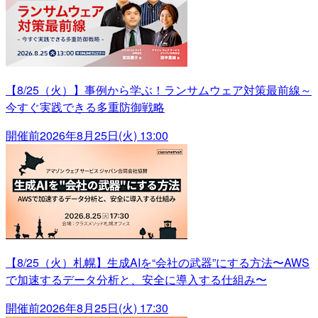
【8/25（火）】事例から学ぶ！ランサムウェア対策最前線～
今すぐ実践できる多重防御戦略
開催前
2026年8月25日(火) 13:00
【8/25（火）札幌】生成AIを“会社の武器”にする方法〜AWS
で加速するデータ分析と、安全に導入する仕組み〜
開催前
2026年8月25日(火) 17:30