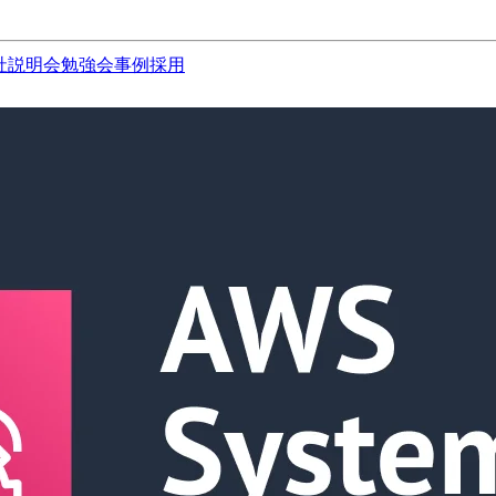
社説明会
勉強会
事例
採用