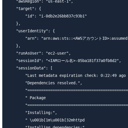
    "awsRegion": "us-east-1",

    "target": {

        "id": "i-0db2e26bb837c93b1"

    },

    "userIdentity": {

        "arn": "arn:aws:sts::<AWSアカウントID>:assum
    },

    "runAsUser": "ec2-user",

    "sessionId": "<IAMロール名>-05ba181f37a0fb8d2",

    "sessionData": [

        "Last metadata expiration check: 0:22:49 ago 
        "Dependencies resolved.",

        "============================================
        " Package                                    
        "============================================
        "Installing:",

        " \u001b[1m\u001b[32mhttpd                   
        "Installing dependencies:",
