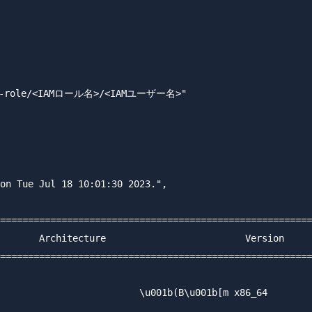
ed-role/<IAMロール名>/<IAMユーザー名>"

on Tue Jul 18 10:01:30 2023.",

========================================================
       Architecture                         Version     
========================================================
                         \u001b(B\u001b[m x86_64        