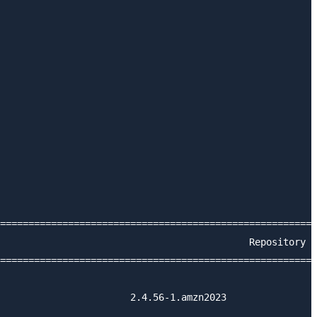
========================================================
                                            Repository  
========================================================
                       2.4.56-1.amzn2023                