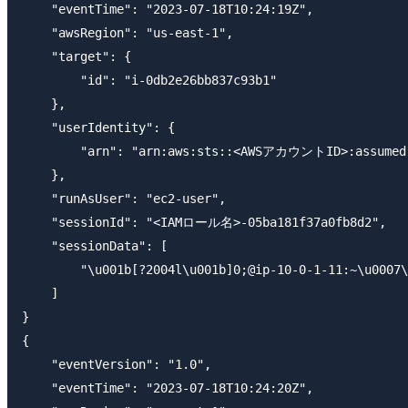
    "eventTime": "2023-07-18T10:24:19Z",

    "awsRegion": "us-east-1",

    "target": {

        "id": "i-0db2e26bb837c93b1"

    },

    "userIdentity": {

        "arn": "arn:aws:sts::<AWSアカウントID>:assum
    },

    "runAsUser": "ec2-user",

    "sessionId": "<IAMロール名>-05ba181f37a0fb8d2",

    "sessionData": [

        "\u001b[?2004l\u001b]0;@ip-10-0-1-11:~\u0007\
    ]

}

{

    "eventVersion": "1.0",

    "eventTime": "2023-07-18T10:24:20Z",
