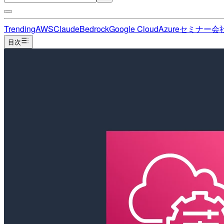
Trending
AWS
Claude
Bedrock
Google Cloud
Azure
セミナー
会
目次