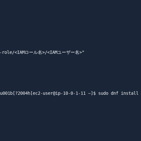
ed-role/<IAMロール名>/<IAMユーザー名>"

u001b[?2004h[ec2-user@ip-10-0-1-11 ~]$ sudo dnf install 