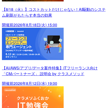
【8/18（火）】コストカットだけじゃない！AI駆動のシステ
ム刷新がもたらす本当の効果
開催前
2026年8月18日(火) 15:00
【AI/AWS/アプリ/データ案件特集】ITフリーランス向け
「CMパートナーズ」 説明会 by クラスメソッド
開催前
2026年8月12日(水) 19:00