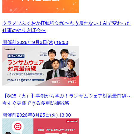
クラメソふくおかIT勉強会#6〜もう戻れない！AIで変わった
仕事のやり方LT会〜
開催前
2026年9月3日(木) 19:00
【8/25（火）】事例から学ぶ！ランサムウェア対策最前線～
今すぐ実践できる多重防御戦略
開催前
2026年8月25日(火) 13:00