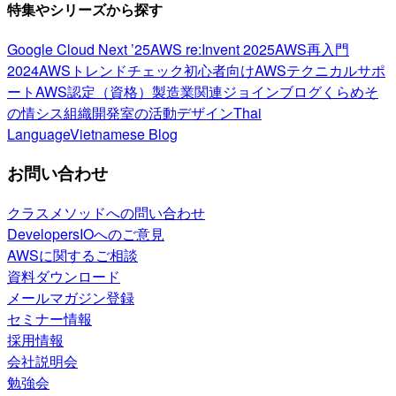
特集やシリーズから探す
Google Cloud Next ’25
AWS re:Invent 2025
AWS再入門
2024
AWSトレンドチェック
初心者向け
AWSテクニカルサポ
ート
AWS認定（資格）
製造業関連
ジョインブログ
くらめそ
の情シス
組織開発室の活動
デザイン
Thai
Language
Vietnamese Blog
お問い合わせ
クラスメソッドへの問い合わせ
DevelopersIOへのご意見
AWSに関するご相談
資料ダウンロード
メールマガジン登録
セミナー情報
採用情報
会社説明会
勉強会