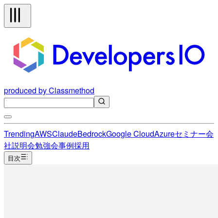
produced by Classmethod
Trending
AWS
Claude
Bedrock
Google Cloud
Azure
セミナー
会
社説明会
勉強会
事例
採用
目次