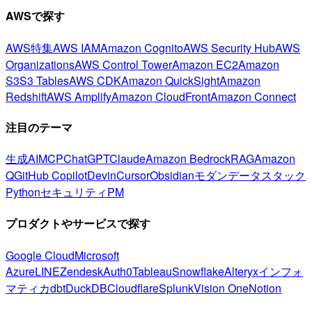
AWSで探す
AWS特集
AWS IAM
Amazon Cognito
AWS Security Hub
AWS
Organizations
AWS Control Tower
Amazon EC2
Amazon
S3
S3 Tables
AWS CDK
Amazon QuickSight
Amazon
Redshift
AWS Amplify
Amazon CloudFront
Amazon Connect
注目のテーマ
生成AI
MCP
ChatGPT
Claude
Amazon Bedrock
RAG
Amazon
Q
GitHub Copilot
Devin
Cursor
Obsidian
モダンデータスタック
Python
セキュリティ
PM
プロダクトやサービスで探す
Google Cloud
Microsoft
Azure
LINE
Zendesk
Auth0
Tableau
Snowflake
Alteryx
インフォ
マティカ
dbt
DuckDB
Cloudflare
Splunk
Vision One
Notion