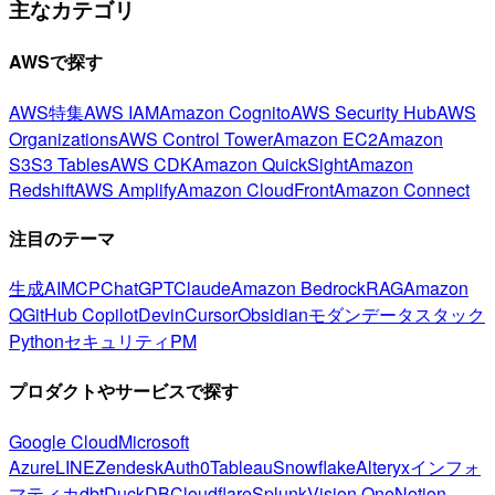
主なカテゴリ
AWSで探す
AWS特集
AWS IAM
Amazon Cognito
AWS Security Hub
AWS
Organizations
AWS Control Tower
Amazon EC2
Amazon
S3
S3 Tables
AWS CDK
Amazon QuickSight
Amazon
Redshift
AWS Amplify
Amazon CloudFront
Amazon Connect
注目のテーマ
生成AI
MCP
ChatGPT
Claude
Amazon Bedrock
RAG
Amazon
Q
GitHub Copilot
Devin
Cursor
Obsidian
モダンデータスタック
Python
セキュリティ
PM
プロダクトやサービスで探す
Google Cloud
Microsoft
Azure
LINE
Zendesk
Auth0
Tableau
Snowflake
Alteryx
インフォ
マティカ
dbt
DuckDB
Cloudflare
Splunk
Vision One
Notion