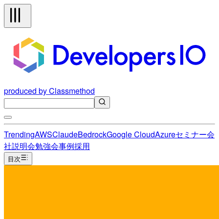
produced by Classmethod
Trending
AWS
Claude
Bedrock
Google Cloud
Azure
セミナー
会
社説明会
勉強会
事例
採用
目次