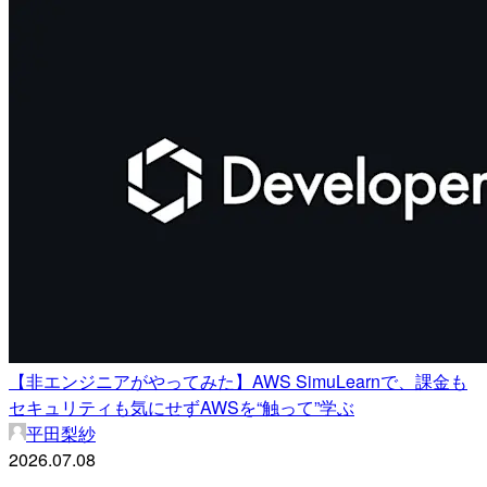
【非エンジニアがやってみた】AWS SimuLearnで、課金も
セキュリティも気にせずAWSを“触って”学ぶ
平田梨紗
2026.07.08