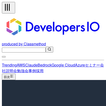
produced by Classmethod
Trending
AWS
Claude
Bedrock
Google Cloud
Azure
セミナー
会
社説明会
勉強会
事例
採用
目次