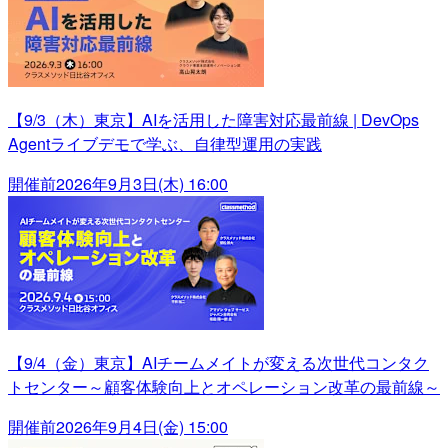
【9/3（木）東京】AIを活用した障害対応最前線 | DevOps
Agentライブデモで学ぶ、自律型運用の実践
開催前
2026年9月3日(木) 16:00
【9/4（金）東京】AIチームメイトが変える次世代コンタク
トセンター～顧客体験向上とオペレーション改革の最前線～
開催前
2026年9月4日(金) 15:00