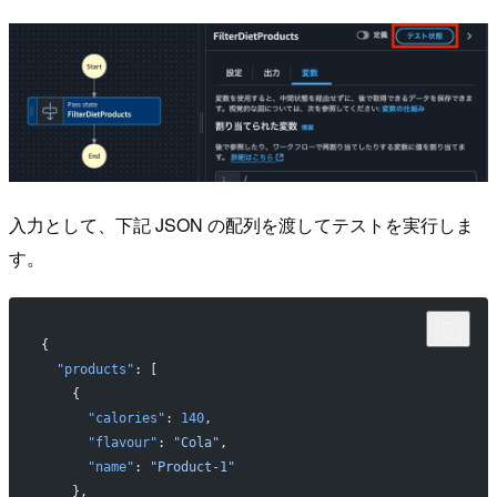
入力として、下記 JSON の配列を渡してテストを実行しま
す。
{
  "products"
: [
    {
      "calories"
: 
140
,
      "flavour"
: 
"Cola"
,
      "name"
: 
"Product-1"
    },