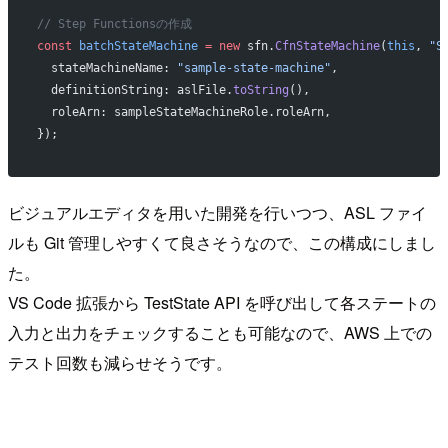
// Step Functionsの作成
const
 batchStateMachine
 =
 new
 sfn.
CfnStateMachine
(
this
, 
"S
  stateMachineName: 
"sample-state-machine"
,
  definitionString: aslFile.
toString
(),
  roleArn: sampleStateMachineRole.roleArn,
});
ビジュアルエディタを用いた開発を行いつつ、ASL ファイ
ルも Git 管理しやすくて良さそうなので、この構成にしまし
た。
VS Code 拡張から TestState API を呼び出して各ステートの
入力と出力をチェックすることも可能なので、AWS 上での
テスト回数も減らせそうです。