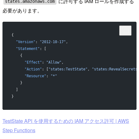
に許可する IAM ロールを作成する
states.amazonaws.com
必要があります。
{
  "Version"
: 
"2012-10-17"
,
  "Statement"
: [
    {
      "Effect"
: 
"Allow"
,
      "Action"
: [
"states:TestState"
, 
"states:RevealSecrets
      "Resource"
: 
"*"
    }
  ]
}
TestState API を使用するための IAM アクセス許可 | AWS
Step Functions