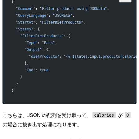
{
  "Comment"
: 
"Filter products using JSONata"
,
  "QueryLanguage"
: 
"JSONata"
,
  "StartAt"
: 
"FilterDietProducts"
,
  "States"
: {
    "FilterDietProducts"
: {
      "Type"
: 
"Pass"
,
      "Output"
: {
        "dietProducts"
: 
"{% $states.input.products[calorie
      },
      "End"
: 
true
    }
  }
}
こちらは、JSON の配列を受け取って、
が
calories
0
の場合に抜き出す処理になります。