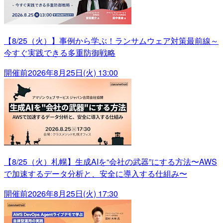
【8/25（火）】事例から学ぶ！ランサムウェア対策最前線～
今すぐ実践できる多重防御戦略
開催前
2026年8月25日(火) 13:00
【8/25（火）札幌】生成AIを“会社の武器”にする方法〜AWS
で加速するデータ分析と、安全に導入する仕組み〜
開催前
2026年8月25日(火) 17:30