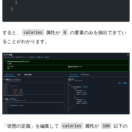
  ]
}
すると、
属性が
の要素のみを抽出できてい
calories
0
ることがわかります。
「状態の定義」を編集して
属性が
以下の
calories
100