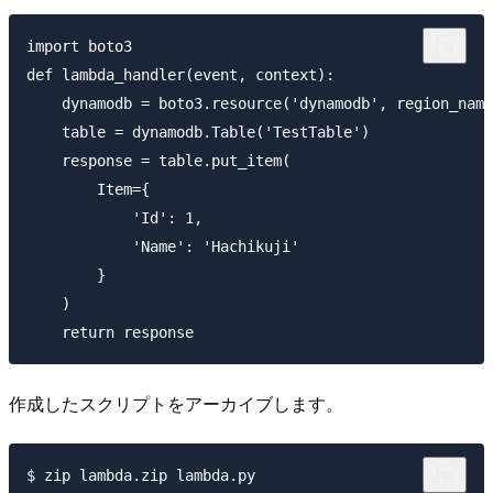
import boto3

def lambda_handler(event, context):

    dynamodb = boto3.resource('dynamodb', region_name
    table = dynamodb.Table('TestTable')

    response = table.put_item(

        Item={

            'Id': 1,

            'Name': 'Hachikuji'

        }

    )

作成したスクリプトをアーカイブします。