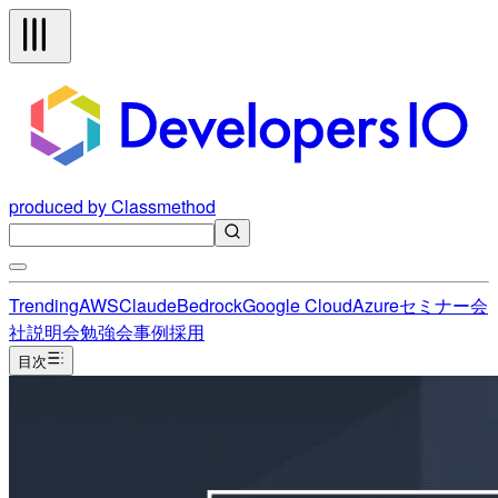
produced by Classmethod
Trending
AWS
Claude
Bedrock
Google Cloud
Azure
セミナー
会
社説明会
勉強会
事例
採用
目次