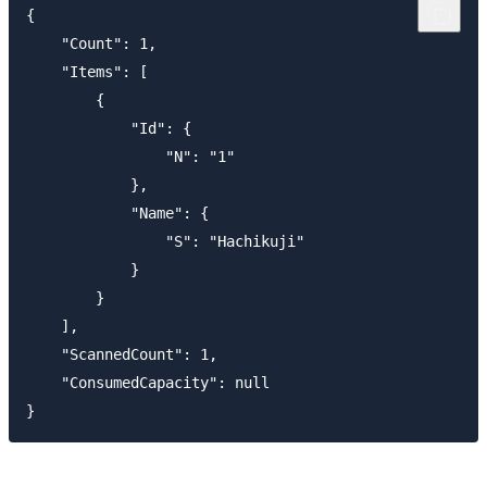
{

    "Count": 1,

    "Items": [

        {

            "Id": {

                "N": "1"

            },

            "Name": {

                "S": "Hachikuji"

            }

        }

    ],

    "ScannedCount": 1,

    "ConsumedCapacity": null
