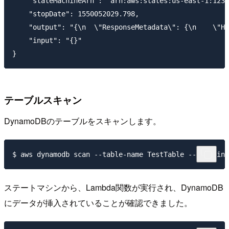
    "stateMachineArn": "arn:aws:states:us-east-1:1234
    "stopDate": 1550052029.798,

    "output": "{\n  \"ResponseMetadata\": {\n    \"HT
    "input": "{}"

テーブルスキャン
DynamoDBのテーブルをスキャンします。
ステートマシンから、Lambda関数が実行され、DynamoDB
にデータが挿入されていることが確認できました。