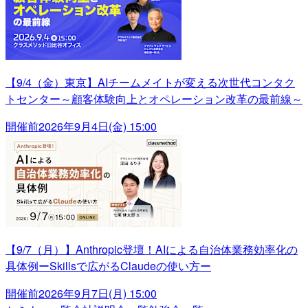
【9/4（金）東京】AIチームメイトが変える次世代コンタク
トセンター～顧客体験向上とオペレーション改革の最前線～
開催前
2026年9月4日(金) 15:00
【9/7（月）】Anthropic登壇！AIによる自治体業務効率化の
具体例ーSkillsで広がるClaudeの使い方ー
開催前
2026年9月7日(月) 15:00