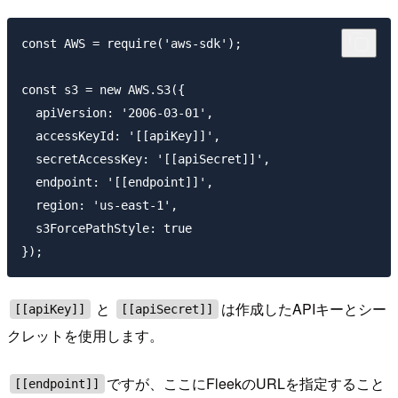
const AWS = require('aws-sdk');

const s3 = new AWS.S3({

  apiVersion: '2006-03-01',

  accessKeyId: '[[apiKey]]',

  secretAccessKey: '[[apiSecret]]',

  endpoint: '[[endpoint]]',

  region: 'us-east-1',

  s3ForcePathStyle: true

と
は作成したAPIキーとシー
[[apiKey]]
[[apiSecret]]
クレットを使用します。
ですが、ここにFleekのURLを指定すること
[[endpoint]]