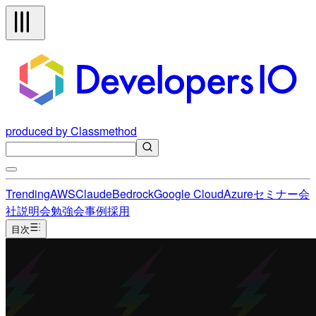
produced by Classmethod
Trending
AWS
Claude
Bedrock
Google Cloud
Azure
セミナー
会
社説明会
勉強会
事例
採用
目次