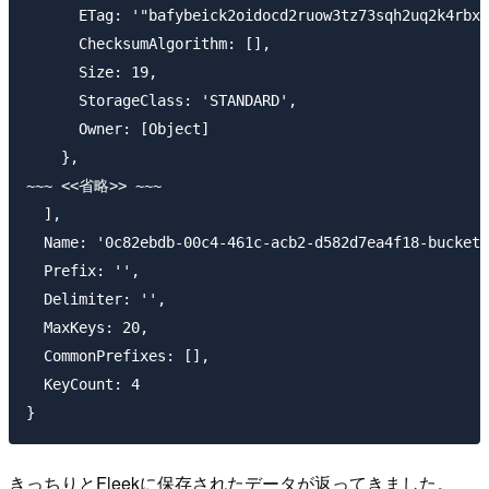
      ETag: '"bafybeick2oidocd2ruow3tz73sqh2uq2k4rbxe
      ChecksumAlgorithm: [],

      Size: 19,

      StorageClass: 'STANDARD',

      Owner: [Object]

    },

~~~ <<省略>> ~~~

  ],

  Name: '0c82ebdb-00c4-461c-acb2-d582d7ea4f18-bucket'
  Prefix: '',

  Delimiter: '',

  MaxKeys: 20,

  CommonPrefixes: [],

  KeyCount: 4

きっちりとFleekに保存されたデータが返ってきました。