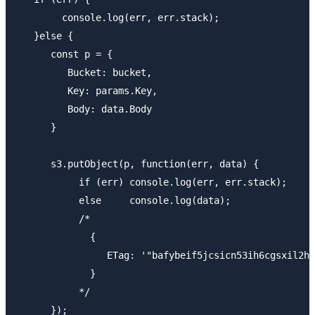
        console.log(err, err.stack);

   }else {

      const p = {

         Bucket: bucket,

         Key: params.Key,

         Body: data.Body

      }

      s3.putObject(p, function(err, data) {

           if (err) console.log(err, err.stack);

           else     console.log(data);

           /*

             {

                ETag: '"bafybeif5jcsicn53ih6cgsxil2hq
             }

           */

      });
