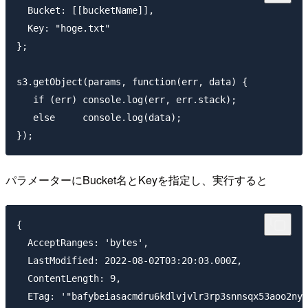
  Bucket: [[bucketName]],

  Key: "hoge.txt"

};

s3.getObject(params, function(err, data) {

   if (err) console.log(err, err.stack);

   else     console.log(data);

パラメーターにBucket名とKeyを指定し、実行すると
{

  AcceptRanges: 'bytes',

  LastModified: 2022-08-02T03:20:03.000Z,

  ContentLength: 9,

  ETag: '"bafybeiasacmdru6kdlvjvlr3rp3snnsqx53aoo2nya