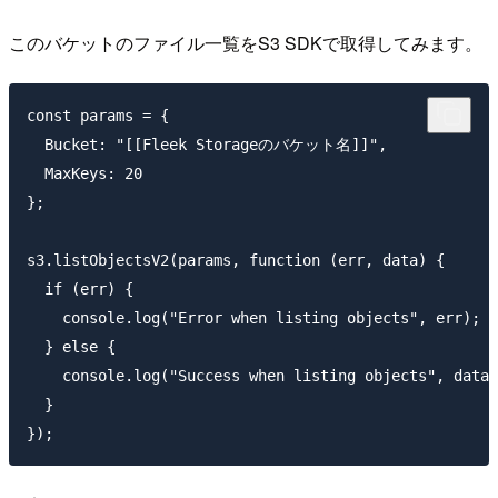
このバケットのファイル一覧をS3 SDKで取得してみます。
const params = {

  Bucket: "[[Fleek Storageのバケット名]]",

  MaxKeys: 20

};

s3.listObjectsV2(params, function (err, data) {

  if (err) {

    console.log("Error when listing objects", err);

  } else {

    console.log("Success when listing objects", data)
  }
