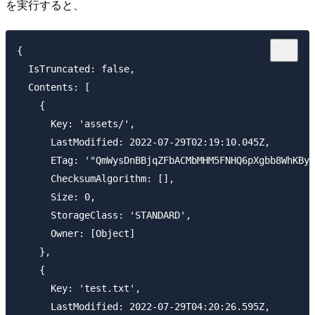
を実行すると、
{

  IsTruncated: false,

  Contents: [

    {

      Key: 'assets/',

      LastModified: 2022-07-29T02:19:10.045Z,

      ETag: '"QmWysDnBBjqZFbACMbMHM5FNHQ6pXgbb8WhKByk
      ChecksumAlgorithm: [],

      Size: 0,

      StorageClass: 'STANDARD',

      Owner: [Object]

    },

    {

      Key: 'test.txt',

      LastModified: 2022-07-29T04:20:26.595Z,
