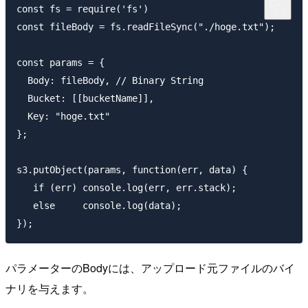
const fs = require('fs')

const fileBody = fs.readFileSync("./hoge.txt");

const params = {

  Body: fileBody, // Binary String

  Bucket: [[bucketName]],

  Key: "hoge.txt"

};

s3.putObject(params, function(err, data) {

   if (err) console.log(err, err.stack);

   else     console.log(data);

パラメーターのBodyには、アップロード元ファイルのバイ
ナリを与えます。