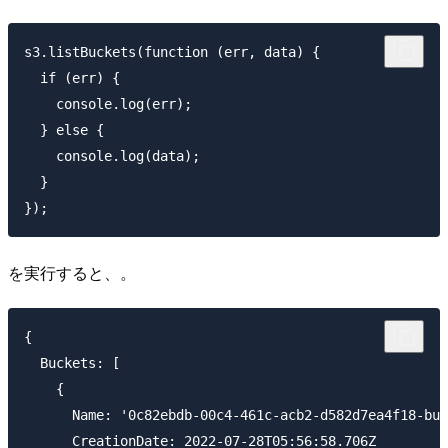
s3.listBuckets(function (err, data) {

  if (err) {

    console.log(err);

  } else {

    console.log(data);

  }

を実行すると、。
{

  Buckets: [

    {

      Name: '0c82ebdb-00c4-461c-acb2-d582d7ea4f18-buc
      CreationDate: 2022-07-28T05:56:58.706Z
