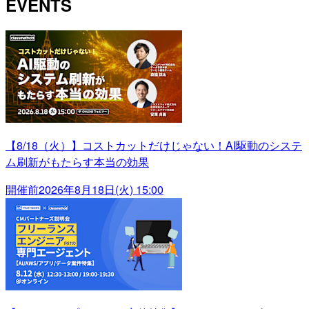
EVENTS
【8/18（火）】コストカットだけじゃない！AI駆動のシステ
ム刷新がもたらす本当の効果
開催前
2026年8月18日(火) 15:00