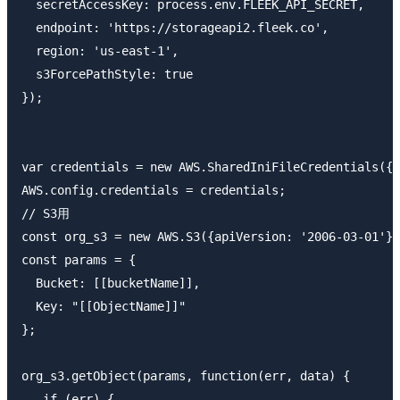
  secretAccessKey: process.env.FLEEK_API_SECRET,

  endpoint: 'https://storageapi2.fleek.co',

  region: 'us-east-1',

  s3ForcePathStyle: true

});

var credentials = new AWS.SharedIniFileCredentials({p
AWS.config.credentials = credentials;

// S3用

const org_s3 = new AWS.S3({apiVersion: '2006-03-01'})
const params = {

  Bucket: [[bucketName]],

  Key: "[[ObjectName]]"

};

org_s3.getObject(params, function(err, data) {

   if (err) {
