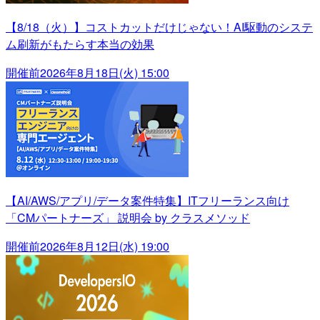
【8/18（火）】コストカットだけじゃない！AI駆動のシステ
ム刷新がもたらす本当の効果
開催前
2026年8月18日(火) 15:00
【AI/AWS/アプリ/データ案件特集】ITフリーランス向け
「CMパートナーズ」 説明会 by クラスメソッド
開催前
2026年8月12日(水) 19:00