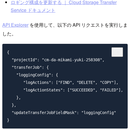
ロギング構成を更新する ｜ Cloud Storage Transfer
Service ドキュメント
API Explorer
を使用して、以下の API リクエストを実行しま
した。
{

  "projectId": "cm-da-mikami-yuki-258308",

  "transferJob": {

    "loggingConfig": {

       "logActions": ["FIND", "DELETE", "COPY"],

       "logActionStates": ["SUCCEEDED", "FAILED"],

    },

  },

  "updateTransferJobFieldMask": "loggingConfig"
