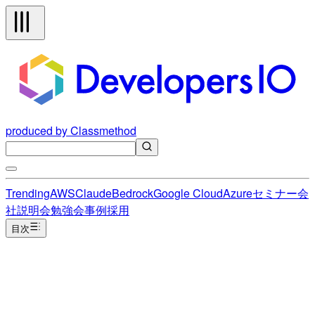
produced by Classmethod
Trending
AWS
Claude
Bedrock
Google Cloud
Azure
セミナー
会
社説明会
勉強会
事例
採用
目次