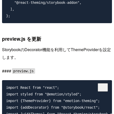
    "@react-theming/storybook-addon",

  ],

preview.js を更新
StorybookのDecorator機能を利用してThemeProviderを設定
します。
####
preview.js
import React from "react";

import styled from "@emotion/styled";

import {ThemeProvider} from "emotion-theming";

import {addDecorator} from "@storybook/react";

import {withThemes} from "@react-theming/storybook-ad