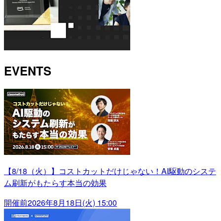
EVENTS
【8/18（火）】コストカットだけじゃない！AI駆動のシステ
ム刷新がもたらす本当の効果
開催前
2026年8月18日(火) 15:00