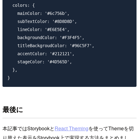
  colors: {

    mainColor: '#6c756b',

    subTextColor: '#8D8D8D',

    lineColor: '#E6E5E4',

    backgroundColor: '#F3F4F5',

    titleBackgroudColor: '#96C5F7',

    accentColor: '#212121',

    stageColor: '#4D565D',

  },

最後に
本記事ではStorybookと
React Theming
を使ってThemeを切
り替えた表示をStorybook上で実現する方法をまとめまし