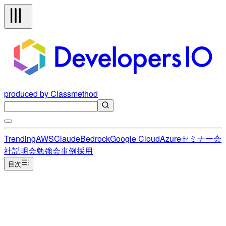
produced by Classmethod
Trending
AWS
Claude
Bedrock
Google Cloud
Azure
セミナー
会
社説明会
勉強会
事例
採用
目次