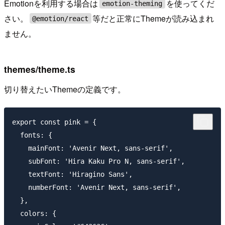
Emotionを利用する場合は
を使ってくだ
emotion-theming
さい。
等だと正常にThemeが読み込まれ
@emotion/react
ません。
themes/theme.ts
切り替えたいThemeの定義です。
export const pink = {

  fonts: {

    mainFont: 'Avenir Next, sans-serif',

    subFont: 'Hira Kaku Pro N, sans-serif',

    textFont: 'Hiragino Sans',

    numberFont: 'Avenir Next, sans-serif',

  },

  colors: {
