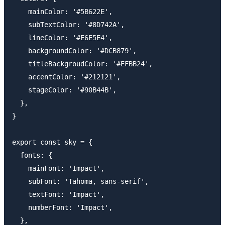
    mainColor: '#5B622E',

    subTextColor: '#8D742A',

    lineColor: '#E6E5E4',

    backgroundColor: '#DCB879',

    titleBackgroudColor: '#EFBB24',

    accentColor: '#212121',

    stageColor: '#90B44B',

  },

}

export const sky = {

  fonts: {

    mainFont: 'Impact',

    subFont: 'Tahoma, sans-serif',

    textFont: 'Impact',

    numberFont: 'Impact',

  },
