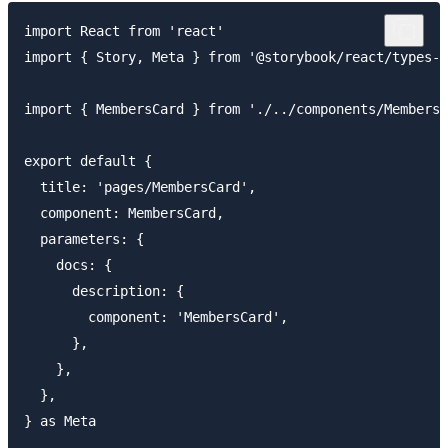
import React from 'react'

import { Story, Meta } from '@storybook/react/types-6
import { MembersCard } from './../components/MembersC
export default {

  title: 'pages/MembersCard',

  component: MembersCard,

  parameters: {

    docs: {

      description: {

        component: 'MembersCard',

      },

    },

  },

} as Meta
