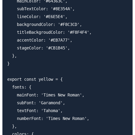
    mainColor: '#64363C',

    subTextColor: '#8E354A',

    lineColor: '#E6E5E4',

    backgroundColor: '#F8C3CD',

    titleBackgroudColor: '#F8F4F4',

    accentColor: '#EB7A77',

    stageColor: '#CB1B45',

  },

}

export const yellow = {

  fonts: {

    mainFont: 'Times New Roman',

    subFont: 'Garamond',

    textFont: 'Tahoma',

    numberFont: 'Times New Roman',

  },

  colors: {
