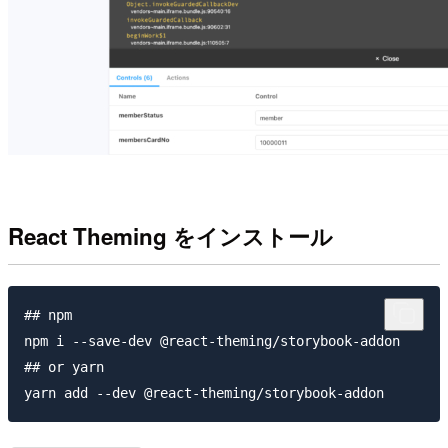
React Theming をインストール
## npm

npm i --save-dev @react-theming/storybook-addon

## or yarn
