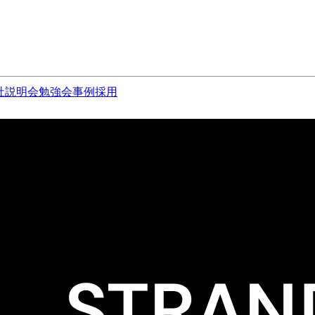
社説明会
勉強会
事例
採用