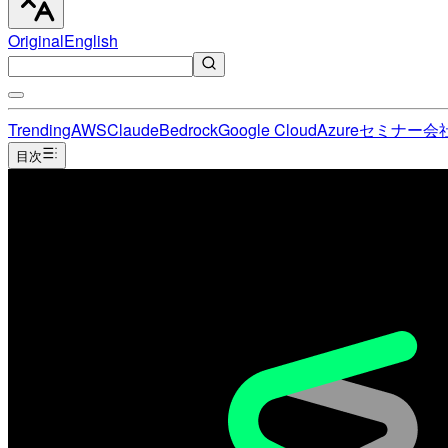
Original
English
Trending
AWS
Claude
Bedrock
Google Cloud
Azure
セミナー
会
目次