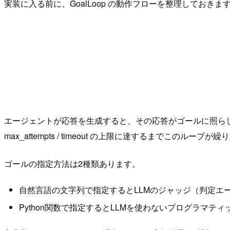
実装に入る前に、GoalLoop の動作フローを整理しておきま
エージェントが応答を生成すると、その応答がゴールに照ら
max_attempts / timeout の上限に達するまでこのループ
ゴールの指定方法は2種類あります。
自然言語の文字列で指定するとLLMのジャッジ（判定エ
Python関数で指定するとLLMを使わないプログラマティ