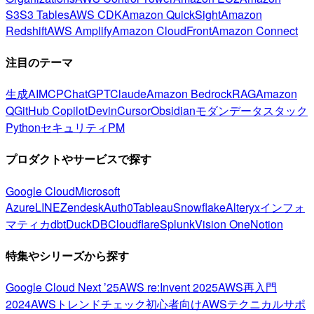
S3
S3 Tables
AWS CDK
Amazon QuickSight
Amazon
Redshift
AWS Amplify
Amazon CloudFront
Amazon Connect
注目のテーマ
生成AI
MCP
ChatGPT
Claude
Amazon Bedrock
RAG
Amazon
Q
GitHub Copilot
Devin
Cursor
Obsidian
モダンデータスタック
Python
セキュリティ
PM
プロダクトやサービスで探す
Google Cloud
Microsoft
Azure
LINE
Zendesk
Auth0
Tableau
Snowflake
Alteryx
インフォ
マティカ
dbt
DuckDB
Cloudflare
Splunk
Vision One
Notion
特集やシリーズから探す
Google Cloud Next ’25
AWS re:Invent 2025
AWS再入門
2024
AWSトレンドチェック
初心者向け
AWSテクニカルサポ