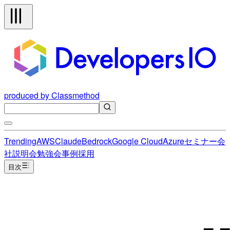
produced by Classmethod
Trending
AWS
Claude
Bedrock
Google Cloud
Azure
セミナー
会
社説明会
勉強会
事例
採用
目次