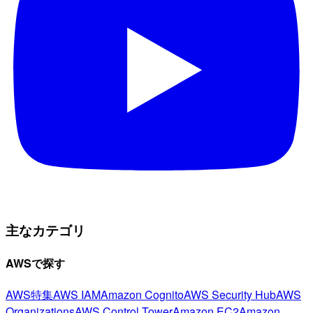
主なカテゴリ
AWSで探す
AWS特集
AWS IAM
Amazon Cognito
AWS Security Hub
AWS
Organizations
AWS Control Tower
Amazon EC2
Amazon