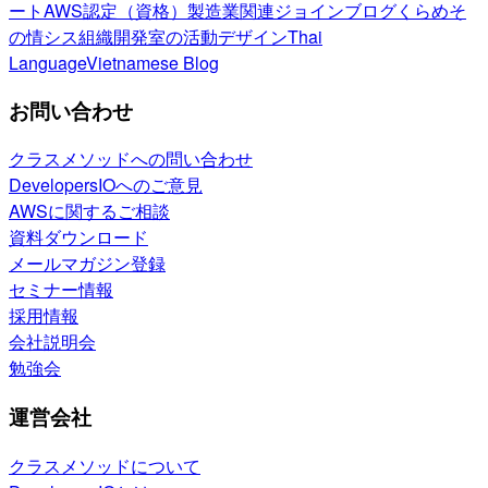
ート
AWS認定（資格）
製造業関連
ジョインブログ
くらめそ
の情シス
組織開発室の活動
デザイン
Thai
Language
Vietnamese Blog
お問い合わせ
クラスメソッドへの問い合わせ
DevelopersIOへのご意見
AWSに関するご相談
資料ダウンロード
メールマガジン登録
セミナー情報
採用情報
会社説明会
勉強会
運営会社
クラスメソッドについて