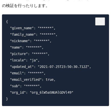
の検証を行ったりします。
{

  "given_name": "******",

  "family_name": "******",

  "nickname": "******",

  "name": "******",

  "picture": "******",

  "locale": "ja",

  "updated_at": "2021-07-25T23:50:30.712Z",

  "email": "******",

  "email_verified": true,

  "sub": "******",

  "org_id": "org_6lW5aSNUAlGDVl49"
