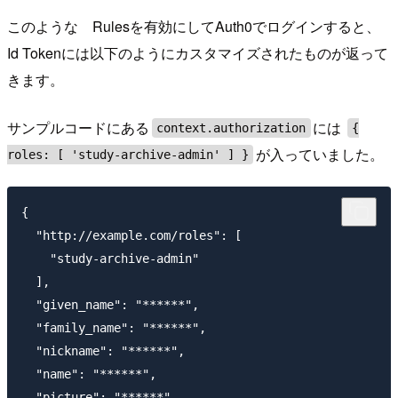
このような Rulesを有効にしてAuth0でログインすると、
Id Tokenには以下のようにカスタマイズされたものが返って
きます。
サンプルコードにある
には
context.authorization
{
が入っていました。
roles: [ 'study-archive-admin' ] }
{

  "http://example.com/roles": [

    "study-archive-admin"

  ],

  "given_name": "******",

  "family_name": "******",

  "nickname": "******",

  "name": "******",

  "picture": "******",
