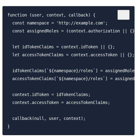
function (user, context, callback) {

  const namespace = 'http://example.com';

  const assignedRoles = (context.authorization || {})
  let idTokenClaims = context.idToken || {};

  let accessTokenClaims = context.accessToken || {};

  idTokenClaims[`${namespace}/roles`] = assignedRoles
  accessTokenClaims[`${namespace}/roles`] = assignedR
  context.idToken = idTokenClaims;

  context.accessToken = accessTokenClaims;

  callback(null, user, context);
