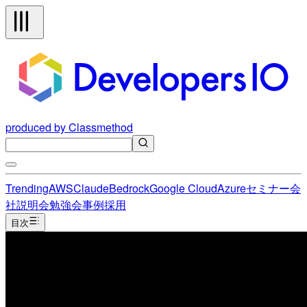
produced by Classmethod
Trending
AWS
Claude
Bedrock
Google Cloud
Azure
セミナー
会
社説明会
勉強会
事例
採用
目次