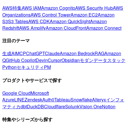
AWS特集
AWS IAM
Amazon Cognito
AWS Security Hub
AWS
Organizations
AWS Control Tower
Amazon EC2
Amazon
S3
S3 Tables
AWS CDK
Amazon QuickSight
Amazon
Redshift
AWS Amplify
Amazon CloudFront
Amazon Connect
注目のテーマ
生成AI
MCP
ChatGPT
Claude
Amazon Bedrock
RAG
Amazon
Q
GitHub Copilot
Devin
Cursor
Obsidian
モダンデータスタック
Python
セキュリティ
PM
プロダクトやサービスで探す
Google Cloud
Microsoft
Azure
LINE
Zendesk
Auth0
Tableau
Snowflake
Alteryx
インフォ
マティカ
dbt
DuckDB
Cloudflare
Splunk
Vision One
Notion
特集やシリーズから探す