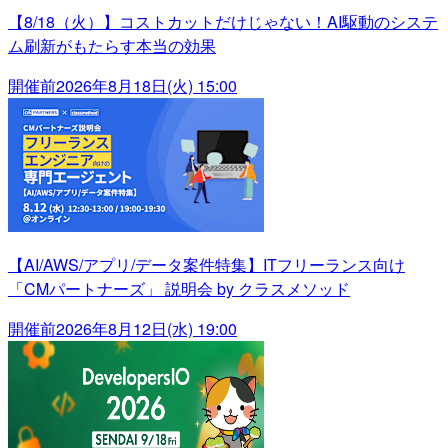
【8/18（火）】コストカットだけじゃない！AI駆動のシステ
ム刷新がもたらす本当の効果
開催前
2026年8月18日(火) 15:00
【AI/AWS/アプリ/データ案件特集】ITフリーランス向け
「CMパートナーズ」 説明会 by クラスメソッド
開催前
2026年8月12日(水) 19:00