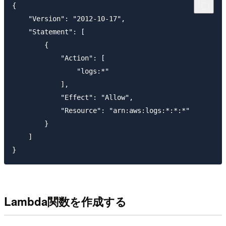
{

    "Version": "2012-10-17",

    "Statement": [

        {

            "Action": [

                "logs:*"

            ],

            "Effect": "Allow",

            "Resource": "arn:aws:logs:*:*:*"

        }

    ]

Lambda関数を作成する