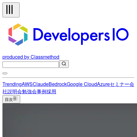
produced by Classmethod
Trending
AWS
Claude
Bedrock
Google Cloud
Azure
セミナー
会
社説明会
勉強会
事例
採用
目次