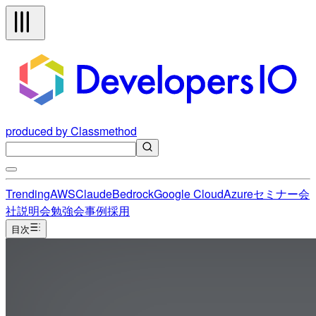
produced by Classmethod
Trending
AWS
Claude
Bedrock
Google Cloud
Azure
セミナー
会
社説明会
勉強会
事例
採用
目次