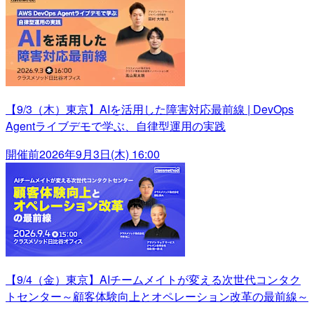
【9/3（木）東京】AIを活用した障害対応最前線 | DevOps
Agentライブデモで学ぶ、自律型運用の実践
開催前
2026年9月3日(木) 16:00
【9/4（金）東京】AIチームメイトが変える次世代コンタク
トセンター～顧客体験向上とオペレーション改革の最前線～