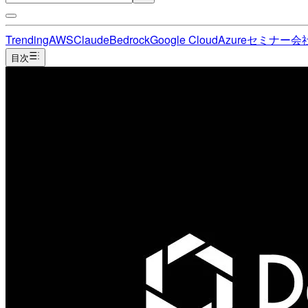
Trending
AWS
Claude
Bedrock
Google Cloud
Azure
セミナー
会
目次