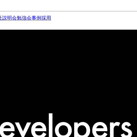
社説明会
勉強会
事例
採用