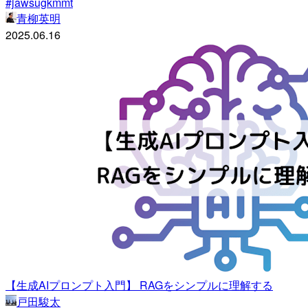
#jawsugkmmt
青柳英明
2025.06.16
【生成AIプロンプト入門】 RAGをシンプルに理解する
戸田駿太