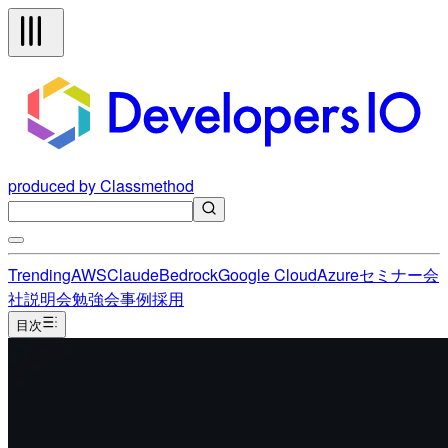
produced by Classmethod
Trending
AWS
Claude
Bedrock
Google Cloud
Azure
セミナー
会
社説明会
勉強会
事例
採用
目次